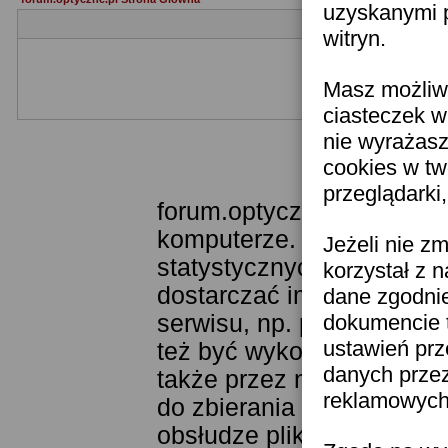
uzyskanymi p
witryn.
Masz możliwo
Jeżeli nie jesteś je
ciasteczek w
nie wyrażasz
cookies w tw
Templat
przeglądarki
forum.optyczne.pl wykorzy
komputerze. Technologia 
Jeżeli nie z
statystycznych. Pozwala 
korzystał z 
dostarczać im odpowiednie
dane zgodni
serwisu, np. poprzez fun
dokumencie t
ustawień prz
też być wykorzystywane 
danych prze
także przez narzędzie Goo
reklamowych 
do zbierania statystyk. K
obsłudze plików cookies j