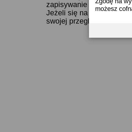
Zgodę na wyk
zapisywanie ich w pamięci
możesz cofn
Jeżeli się na to nie zgad
swojej przeglądarki.
Przec