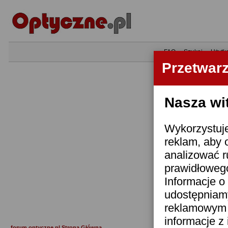
•
FAQ
•
Szukaj
•
Użytk
Przetwar
Nasza wi
Wykorzystuje
reklam, aby 
analizować r
prawidłowego
Informacje o 
udostępniam
reklamowym i
informacje z
forum.optyczne.pl Strona Główna