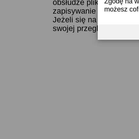
Zgodę na w
obsłudze plików cookies
możesz co
zapisywanie ich w pamięc
Jeżeli się na to nie zga
swojej przeglądarki.
Prze