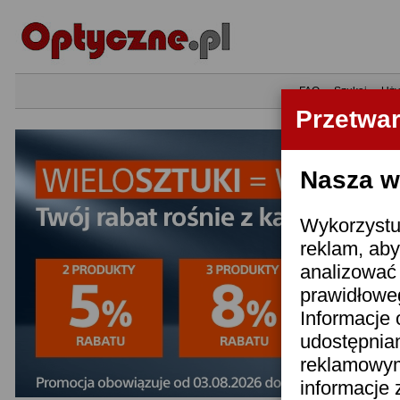
•
FAQ
•
Szukaj
•
Uży
Przetwa
Nasza wi
Wykorzystuj
reklam, aby
analizować 
prawidłoweg
Informacje 
udostępnia
reklamowym
informacje 