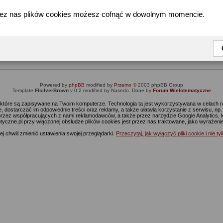
zez nas plików cookies możesz cofnąć w dowolnym momencie.
Informacja
Dostęp do tej części forum wymaga zalogowania się.
nie jesteś jeszcze zarejestrowany, kliknij
Tutaj
żeby przejść do formularza rejestrac
Powered by
phpBB
modified by
Przemo
© 2003 phpBB Group
Template
FIsilverBrown
v 0.2 modified by Nasedo. Done by
Forum Wielotematyczne
s, które są zapisywane na Twoim komputerze. Technologia ta jest wykorzystywana w celach
 dostarczać im odpowiednie treści oraz reklamy, a także ułatwia korzystanie z serwisu, n
rzez współpracujących z nami reklamodawców, a także przez narzędzie Google Analytics, 
ptyczne.pl przy włączonej obsłudze plików cookies jest przez nas traktowane, jako wyrażen
j chwili zmienić ustawienia swojej przeglądarki.
Przeczytaj, jak wyłączyć pliki cookie i nie ty