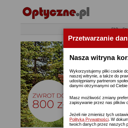
•
FAQ
•
Szu
Przetwarzanie da
Nasza witryna kor
Wykorzystujemy pliki cookie do
naszej witrynie, a także do pra
udostępniamy partnerom społe
danymi otrzymanymi od Ciebie l
Masz możliwość zmiany prefere
zapisywanie przez nas plików c
Jeżeli nie zmienisz tych ustaw
Polityką Prywatności
. W dokume
twoich danych przez naszych p