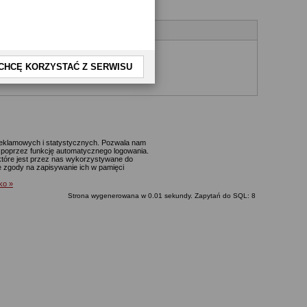
CHCĘ KORZYSTAĆ Z SERWISU
yjnego.
 reklamowych i statystycznych. Pozwala nam
p. poprzez funkcję automatycznego logowania.
które jest przez nas wykorzystywane do
ie zgody na zapisywanie ich w pamięci
lko »
Strona wygenerowana w 0.01 sekundy. Zapytań do SQL: 8