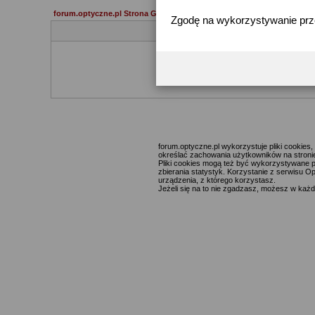
forum.optyczne.pl Strona Główna
Zgodę na wykorzystywanie pr
Jeżeli 
forum.optyczne.pl wykorzystuje pliki cookie
określać zachowania użytkowników na stronie,
Pliki cookies mogą też być wykorzystywane p
zbierania statystyk. Korzystanie z serwisu O
urządzenia, z którego korzystasz.
Jeżeli się na to nie zgadzasz, możesz w każde