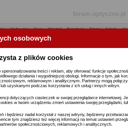
forum.optyczne.pl
kaj
•
Użytkownicy
•
Grupy
•
Statystyki
•
Rejestracja
•
Zaloguj
•
Galerie
•
Ulu
nych osobowych
----- R E K L A M A -----
zysta z plików cookies
 spersonalizowania treści i reklam, aby oferować funkcje społeczno
widłowego działania i wygodniejszej obsługi. Informacje o tym, jak ko
cznościowym, reklamowym i analitycznym. Partnerzy mogą połączyć 
ub uzyskanymi podczas korzystania z ich usług i innych witryn.
ncji dotyczących ciasteczek w swojej przeglądarce internetowej. Je
ookies w twoim urządzeniu zmień ustawienia swojej przeglądarki, lu
ień i będziesz nadal korzystał z naszej witryny, będziemy przetwarz
ncie tym znajdziesz też więcej informacji na temat ustawień przegl
artnerów społecznościowych, reklamowych i analitycznych.