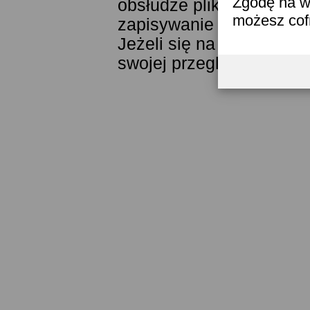
Zgodę na w
obsłudze plików cookies
możesz co
zapisywanie ich w pamięc
Jeżeli się na to nie zga
swojej przeglądarki.
Prze