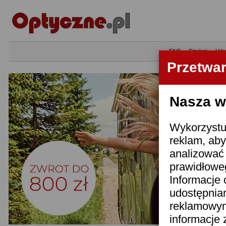
•
FAQ
•
Szukaj
•
Uży
Przetwa
Nasza wi
Wykorzystuj
reklam, aby
analizować 
prawidłoweg
Informacje 
udostępnia
reklamowym
informacje 