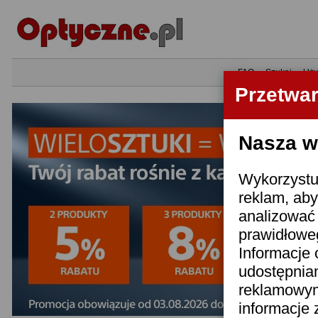
•
FAQ
•
Szukaj
•
Uży
Przetwa
Nasza wi
Wykorzystuj
reklam, aby
analizować 
prawidłoweg
Informacje 
udostępnia
reklamowym
informacje 