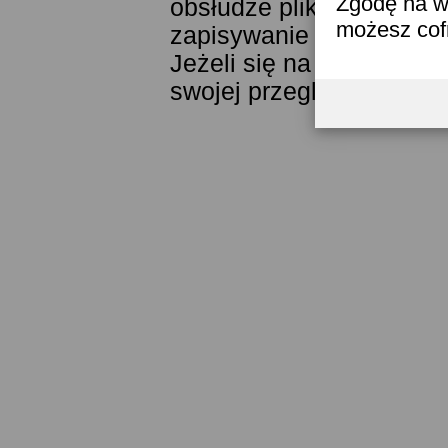
Zgodę na w
obsłudze plików cookies
możesz co
zapisywanie ich w pamięc
Jeżeli się na to nie zga
swojej przeglądarki.
Prze