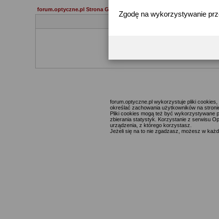
forum.optyczne.pl Strona Główna
Zgodę na wykorzystywanie pr
Jeżeli 
forum.optyczne.pl wykorzystuje pliki cookie
określać zachowania użytkowników na stronie,
Pliki cookies mogą też być wykorzystywane p
zbierania statystyk. Korzystanie z serwisu O
urządzenia, z którego korzystasz.
Jeżeli się na to nie zgadzasz, możesz w każde