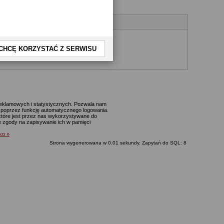
CHCĘ KORZYSTAĆ Z SERWISU
yjnego.
 reklamowych i statystycznych. Pozwala nam
p. poprzez funkcję automatycznego logowania.
które jest przez nas wykorzystywane do
ie zgody na zapisywanie ich w pamięci
lko »
Strona wygenerowana w 0.01 sekundy. Zapytań do SQL: 8