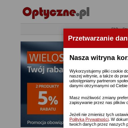
•
FAQ
•
Szu
Przetwarzanie da
Nasza witryna kor
Wykorzystujemy pliki cookie do
naszej witrynie, a także do pra
udostępniamy partnerom społe
danymi otrzymanymi od Ciebie l
Masz możliwość zmiany prefere
zapisywanie przez nas plików c
Jeżeli nie zmienisz tych ustaw
Polityką Prywatności
. W dokume
twoich danych przez naszych p