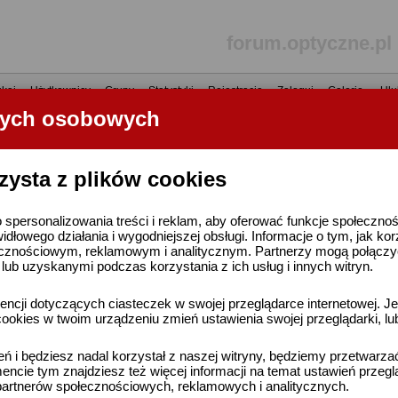
forum.optyczne.pl
kaj
•
Użytkownicy
•
Grupy
•
Statystyki
•
Rejestracja
•
Zaloguj
•
Galerie
•
Ulu
nych osobowych
----- R E K L A M A -----
zysta z plików cookies
 spersonalizowania treści i reklam, aby oferować funkcje społeczno
widłowego działania i wygodniejszej obsługi. Informacje o tym, jak ko
cznościowym, reklamowym i analitycznym. Partnerzy mogą połączyć 
ub uzyskanymi podczas korzystania z ich usług i innych witryn.
ncji dotyczących ciasteczek w swojej przeglądarce internetowej. Je
ookies w twoim urządzeniu zmień ustawienia swojej przeglądarki, lu
ień i będziesz nadal korzystał z naszej witryny, będziemy przetwarz
ncie tym znajdziesz też więcej informacji na temat ustawień przegl
artnerów społecznościowych, reklamowych i analitycznych.