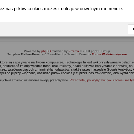
zez nas plików cookies możesz cofnąć w dowolnym momencie.
Informacja
Dostęp do tej części forum wymaga zalogowania się.
nie jesteś jeszcze zarejestrowany, kliknij
Tutaj
żeby przejść do formularza rejestrac
Powered by
phpBB
modified by
Przemo
© 2003 phpBB Group
Template
FIsilverBrown
v 0.2 modified by Nasedo. Done by
Forum Wielotematyczne
s, które są zapisywane na Twoim komputerze. Technologia ta jest wykorzystywana w celach
 dostarczać im odpowiednie treści oraz reklamy, a także ułatwia korzystanie z serwisu, n
rzez współpracujących z nami reklamodawców, a także przez narzędzie Google Analytics, 
ptyczne.pl przy włączonej obsłudze plików cookies jest przez nas traktowane, jako wyrażen
j chwili zmienić ustawienia swojej przeglądarki.
Przeczytaj, jak wyłączyć pliki cookie i nie ty