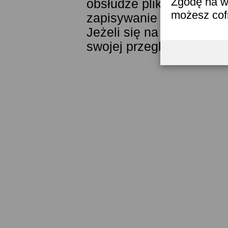
Zgodę na w
obsłudze plików cookies
możesz co
zapisywanie ich w pamięc
Jeżeli się na to nie zga
swojej przeglądarki.
Prze