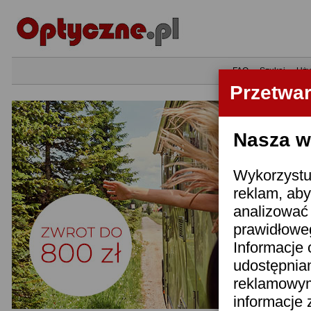
•
FAQ
•
Szukaj
•
Uży
Przetwa
Nasza wi
Wykorzystuj
reklam, aby
analizować 
prawidłoweg
Informacje 
udostępnia
reklamowym
informacje 