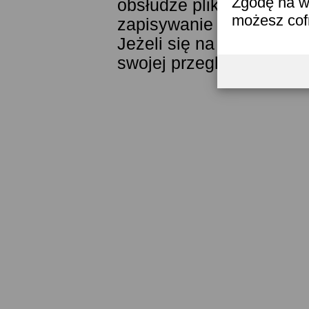
Zgodę na w
obsłudze plików cookies
możesz co
zapisywanie ich w pamięc
Jeżeli się na to nie zga
swojej przeglądarki.
Prze