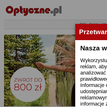
•
FAQ
•
Szukaj
•
Uży
Przetwa
Nasza wi
Wykorzystuj
reklam, aby
analizować 
prawidłoweg
Informacje 
udostępnia
reklamowym
informacje 