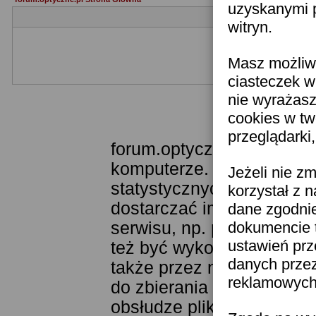
uzyskanymi p
witryn.
Masz możliwo
Jeżeli nie jesteś je
ciasteczek w
nie wyrażasz
cookies w tw
Templat
przeglądarki
forum.optyczne.pl wykorzy
komputerze. Technologia 
Jeżeli nie z
statystycznych. Pozwala 
korzystał z 
dostarczać im odpowiednie
dane zgodni
serwisu, np. poprzez fun
dokumencie t
ustawień prz
też być wykorzystywane 
danych prze
także przez narzędzie Goo
reklamowych 
do zbierania statystyk. K
obsłudze plików cookies j