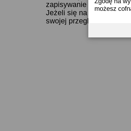
Zgodę na wyk
zapisywanie ich w pamięci
możesz cofn
Jeżeli się na to nie zgad
swojej przeglądarki.
Przec