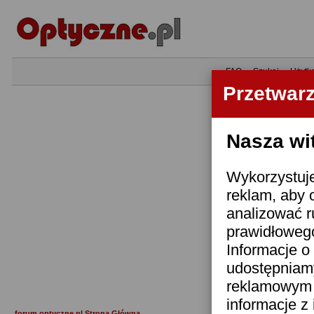
•
FAQ
•
Szukaj
•
Użytk
Przetwar
Nasza wi
Wykorzystuje
reklam, aby 
analizować r
prawidłowego
Informacje o 
udostępniam
reklamowym i
informacje z
forum.optyczne.pl Strona Główna