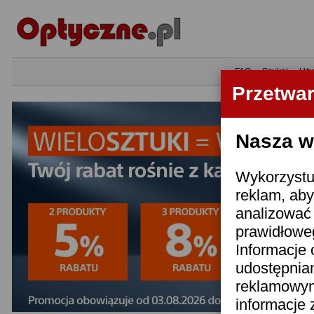
•
FAQ
•
Szukaj
•
Uży
Przetwa
Nasza wi
Wykorzystuj
reklam, aby
analizować 
prawidłoweg
Informacje 
udostępnia
reklamowym
informacje 