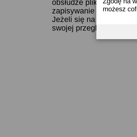
Zgodę na w
obsłudze plików cookies
możesz co
zapisywanie ich w pamięc
Jeżeli się na to nie zga
swojej przeglądarki.
Prze