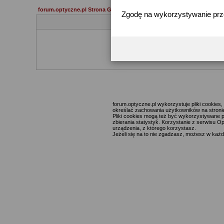
forum.optyczne.pl Strona Główna
Zgodę na wykorzystywanie pr
Jeżeli 
forum.optyczne.pl wykorzystuje pliki cookie
określać zachowania użytkowników na stronie,
Pliki cookies mogą też być wykorzystywane p
zbierania statystyk. Korzystanie z serwisu O
urządzenia, z którego korzystasz.
Jeżeli się na to nie zgadzasz, możesz w każde