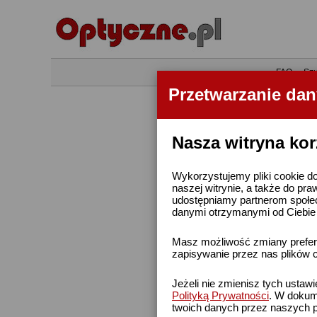
•
FAQ
•
Szu
Przetwarzanie da
Nasza witryna kor
Wykorzystujemy pliki cookie do
naszej witrynie, a także do pra
udostępniamy partnerom społe
danymi otrzymanymi od Ciebie l
Masz możliwość zmiany prefere
zapisywanie przez nas plików c
Jeżeli nie zmienisz tych ustaw
Polityką Prywatności
. W dokume
twoich danych przez naszych p