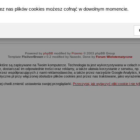
zez nas plików cookies możesz cofnąć w dowolnym momencie.
Informacja
Dostęp do tej części forum wymaga zalogowania się.
nie jesteś jeszcze zarejestrowany, kliknij
Tutaj
żeby przejść do formularza rejestrac
Powered by
phpBB
modified by
Przemo
© 2003 phpBB Group
Template
FIsilverBrown
v 0.2 modified by Nasedo. Done by
Forum Wielotematyczne
s, które są zapisywane na Twoim komputerze. Technologia ta jest wykorzystywana w celach
 dostarczać im odpowiednie treści oraz reklamy, a także ułatwia korzystanie z serwisu, n
rzez współpracujących z nami reklamodawców, a także przez narzędzie Google Analytics, 
ptyczne.pl przy włączonej obsłudze plików cookies jest przez nas traktowane, jako wyrażen
j chwili zmienić ustawienia swojej przeglądarki.
Przeczytaj, jak wyłączyć pliki cookie i nie ty