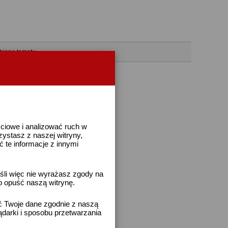
bione tematy
ściowe i analizować ruch w
rzystasz z naszej witryny,
te informacje z innymi
śli więc nie wyrażasz zgody na
b opuść naszą witrynę.
ać Twoje dane zgodnie z naszą
ądarki i sposobu przetwarzania