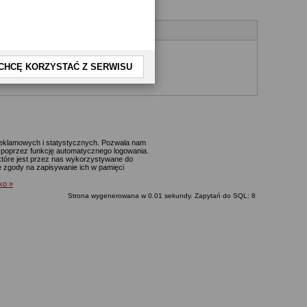
CHCĘ KORZYSTAĆ Z SERWISU
yjnego.
 reklamowych i statystycznych. Pozwala nam
p. poprzez funkcję automatycznego logowania.
które jest przez nas wykorzystywane do
ie zgody na zapisywanie ich w pamięci
lko »
Strona wygenerowana w 0.01 sekundy. Zapytań do SQL: 8