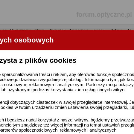
forum.optyczne.pl
kaj
•
Użytkownicy
•
Grupy
•
Statystyki
•
Rejestracja
•
Zaloguj
•
Galerie
•
Ulu
nych osobowych
----- R E K L A M A -----
zysta z plików cookies
 spersonalizowania treści i reklam, aby oferować funkcje społeczno
widłowego działania i wygodniejszej obsługi. Informacje o tym, jak ko
cznościowym, reklamowym i analitycznym. Partnerzy mogą połączyć 
ub uzyskanymi podczas korzystania z ich usług i innych witryn.
ncji dotyczących ciasteczek w swojej przeglądarce internetowej. Je
ookies w twoim urządzeniu zmień ustawienia swojej przeglądarki, lu
ień i będziesz nadal korzystał z naszej witryny, będziemy przetwarz
ncie tym znajdziesz też więcej informacji na temat ustawień przegl
artnerów społecznościowych, reklamowych i analitycznych.