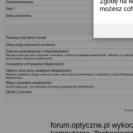
Zgodę na w
Zainteresowania:
możesz co
Płeć
*
:
Data urodzenia:
Pokazuj mój Adres Email:
Ukryj moją obecność na forum:
Zawsze powiadamiaj o odpowiedziach:
Wysyła email gdy ktoś odpowie w temacie, w którym napisałeś wiadomość. Możesz to zmieni
przy każdej napisanej wiadomości
Powiadom o Prywatnej Wiadomości:
Otwórz okno przy nadejściu Wiadomości:
Niektóre szablony mogą otwierać nowe okno aby poinformować o nadejściu nowej Prywatnej
Wiadomości
Włącz prywatne wiadomości:
Jeżeli wyłączysz, nie będziesz dostawać prywatnych wiadomości
Strefa Czasowa:
Templ
forum.optyczne.pl wykor