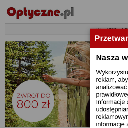
•
FAQ
•
Szukaj
•
Uży
Przetwa
Nasza wi
Wykorzystuj
reklam, aby
analizować 
prawidłoweg
Informacje 
udostępnia
reklamowym
informacje 