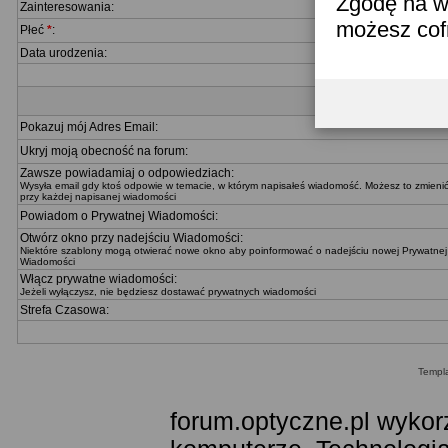
Zgodę na w
Zainteresowania:
możesz co
Płeć
*
:
Data urodzenia:
Pokazuj mój Adres Email:
Ukryj moją obecność na forum:
Zawsze powiadamiaj o odpowiedziach:
Wysyła email gdy ktoś odpowie w temacie, w którym napisałeś wiadomość. Możesz to zmieni
przy każdej napisanej wiadomości
Powiadom o Prywatnej Wiadomości:
Otwórz okno przy nadejściu Wiadomości:
Niektóre szablony mogą otwierać nowe okno aby poinformować o nadejściu nowej Prywatnej
Wiadomości
Włącz prywatne wiadomości:
Jeżeli wyłączysz, nie będziesz dostawać prywatnych wiadomości
Strefa Czasowa:
Templ
forum.optyczne.pl wykor