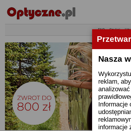
•
FAQ
•
Szukaj
•
Uży
Przetwa
Nasza wi
Wykorzystuj
reklam, aby
analizować 
prawidłoweg
Informacje 
udostępnia
reklamowym
informacje 