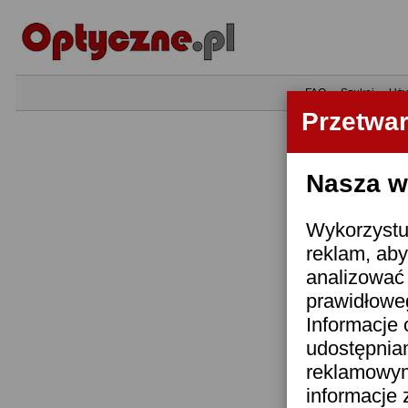
•
FAQ
•
Szukaj
•
Uży
Przetwa
Nasza wi
Wykorzystuj
reklam, aby
analizować 
prawidłoweg
Informacje 
udostępnia
reklamowym
informacje 