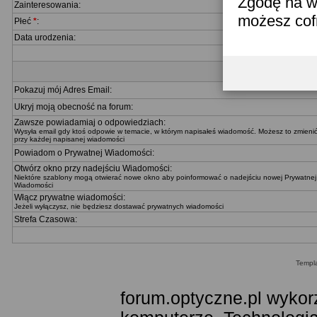
Zgodę na w
Zainteresowania:
możesz co
Płeć
*
:
Data urodzenia:
Pokazuj mój Adres Email:
Ukryj moją obecność na forum:
Zawsze powiadamiaj o odpowiedziach:
Wysyła email gdy ktoś odpowie w temacie, w którym napisałeś wiadomość. Możesz to zmieni
przy każdej napisanej wiadomości
Powiadom o Prywatnej Wiadomości:
Otwórz okno przy nadejściu Wiadomości:
Niektóre szablony mogą otwierać nowe okno aby poinformować o nadejściu nowej Prywatnej
Wiadomości
Włącz prywatne wiadomości:
Jeżeli wyłączysz, nie będziesz dostawać prywatnych wiadomości
Strefa Czasowa:
Templ
forum.optyczne.pl wykor