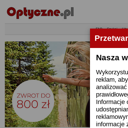
•
FAQ
•
Szukaj
•
Uży
Przetwa
Nasza wi
Wykorzystuj
reklam, aby
analizować 
prawidłoweg
Informacje 
udostępnia
reklamowym
informacje 