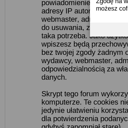
Zgodę na w
powiadomieniem odpowiedn
możesz co
adresy IP autorów. Przyjm
webmaster, administrator 
do usuwania, zmiany lub z
taka potrzeba. Jako użytko
wpiszesz będą przechowyw
bez twojej zgody żadnym o
wydawcy, webmaster, admin
odpowiedzialnością za wł
danych.
Skrypt tego forum wykorzy
komputerze. Te cookies nie
jedynie ułatwieniu korzyst
dla potwierdzenia podanych
gdybyś zapomniał stare).