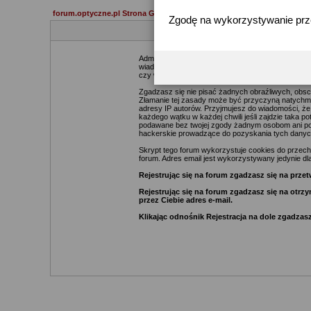
forum.optyczne.pl Strona Główna
Zgodę na wykorzystywanie pr
Administratorzy i moderatorzy podejmą starania ma
wiadomości. Zgadzasz się więc, że zawartość każde
czy webmasterów (poza wiadomościami pisanymi prze
Zgadzasz się nie pisać żadnych obraźliwych, obsc
Złamanie tej zasady może być przyczyną natychmia
adresy IP autorów. Przyjmujesz do wiadomości, że
każdego wątku w każdej chwili jeśli zajdzie taka 
podawane bez twojej zgody żadnym osobom ani pod
hackerskie prowadzące do pozyskania tych danyc
Skrypt tego forum wykorzystuje cookies do przechow
forum. Adres email jest wykorzystywany jedynie dla
Rejestrując się na forum zgadzasz się na pr
Rejestrując się na forum zgadzasz się na otr
przez Ciebie adres e-mail.
Klikając odnośnik Rejestracja na dole zgadzasz