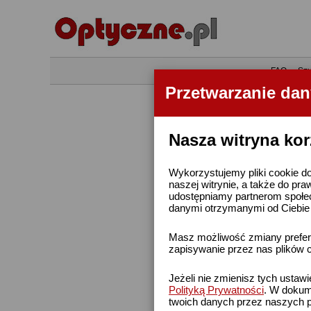
•
FAQ
•
Szu
Przetwarzanie da
Nasza witryna kor
Wykorzystujemy pliki cookie do
naszej witrynie, a także do pra
udostępniamy partnerom społe
danymi otrzymanymi od Ciebie l
Masz możliwość zmiany prefere
zapisywanie przez nas plików c
Jeżeli nie zmienisz tych ustaw
Polityką Prywatności
. W dokume
twoich danych przez naszych p