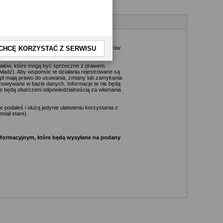
kże nie jest możliwe przeczytanie każdej
daktorów, wydawców, administratorów, moderatorów
CHCĘ KORZYSTAĆ Z SERWISU
riałów, które mogą być sprzeczne z prawem.
ładz). Aby wspomóc te działania rejestrowane są
.pl mają prawo do usuwania, zmiany lub zamykania
chowywane w bazie danych. Informacje te nie będą
e będą obarczeni odpowiedzialnością za włamania
podałeś i służą jedynie ułatwieniu korzystania z
niał stare).
informacyjnym, które będą wysyłane na podany