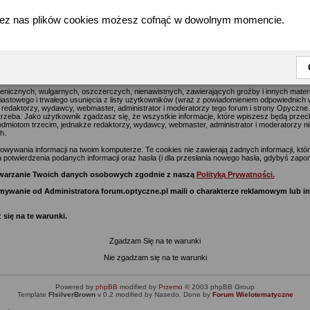
zez nas plików cookies możesz cofnąć w dowolnym momencie.
forum.optyczne.pl - Warunki Rejestracji w serwisie Optyczne.pl
jące na celu usuwanie wszelkich uznawanych za obraźliwe materiałów jak najszybciej, jedna
go postu na tym forum i stronie Optyczne.pl wyraża poglądy i opinie jego autora a nie re
z nich) i nie ponoszą oni za te treści odpowiedzialności.
enicznych, wulgarnych, oszczerczych, nienawistnych, zawierających groźby i innych mate
stowego i trwałego usunięcia z listy użytkowników (wraz z powiadomieniem odpowiednich w
 redaktorzy, wydawcy, webmaster, administrator i moderatorzy tego forum i strony Opyczne
potrzeba. Jako użytkownik zgadzasz się, że wszystkie informacje, które wpiszesz będą prze
miotom trzecim, jednakże redaktorzy, wydawcy, webmaster, administrator i moderatorzy ni
h.
ywania informacji na twoim komputerze. Te cookies nie zawierają żadnych informacji, które 
 potwierdzenia podanych informacji oraz hasła (i dla przesłania nowego hasła, gdybyś zapom
zetwarzanie Twoich danych osobowych zgodnie z naszą
Polityką Prywatności.
zymywanie od Administratora forum.optyczne.pl maili o charakterze reklamowym lub 
 się na te warunki.
Zgadzam Się na te warunki
Nie zgadzam się na te warunki
Powered by
phpBB
modified by
Przemo
© 2003 phpBB Group
Template
FIsilverBrown
v 0.2 modified by Nasedo. Done by
Forum Wielotematyczne