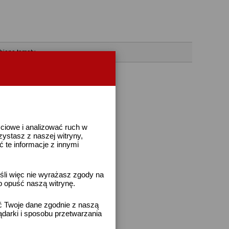
bione tematy
ściowe i analizować ruch w
rzystasz z naszej witryny,
te informacje z innymi
śli więc nie wyrażasz zgody na
b opuść naszą witrynę.
ać Twoje dane zgodnie z naszą
ądarki i sposobu przetwarzania