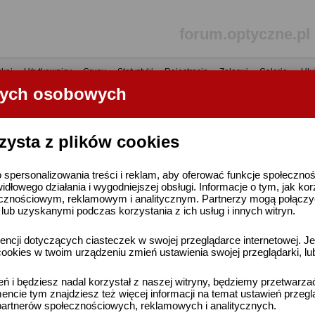
forum.optyczne.pl
kaj
•
Użytkownicy
•
Grupy
•
Statystyki
•
Rejestracja
•
Zaloguj
•
Galerie
•
Ulu
nych osobowych
----- R E K L A M A -----
zysta z plików cookies
 spersonalizowania treści i reklam, aby oferować funkcje społeczno
widłowego działania i wygodniejszej obsługi. Informacje o tym, jak ko
cznościowym, reklamowym i analitycznym. Partnerzy mogą połączyć 
ub uzyskanymi podczas korzystania z ich usług i innych witryn.
ncji dotyczących ciasteczek w swojej przeglądarce internetowej. Je
ookies w twoim urządzeniu zmień ustawienia swojej przeglądarki, lu
ień i będziesz nadal korzystał z naszej witryny, będziemy przetwarz
ncie tym znajdziesz też więcej informacji na temat ustawień przegl
artnerów społecznościowych, reklamowych i analitycznych.