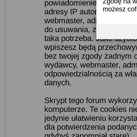
Zgodę na w
powiadomieniem odpowiedn
możesz co
adresy IP autorów. Przyjm
webmaster, administrator 
do usuwania, zmiany lub z
taka potrzeba. Jako użytko
wpiszesz będą przechowyw
bez twojej zgody żadnym o
wydawcy, webmaster, admin
odpowiedzialnością za wł
danych.
Skrypt tego forum wykorzy
komputerze. Te cookies nie
jedynie ułatwieniu korzyst
dla potwierdzenia podanych
gdybyś zapomniał stare).