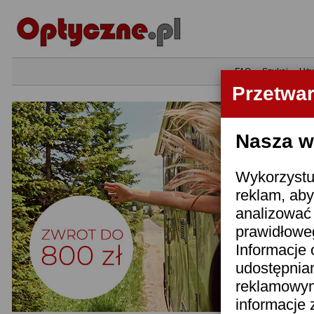
•
FAQ
•
Szukaj
•
Uży
Przetwa
Nasza wi
Wykorzystuj
reklam, aby
analizować 
prawidłoweg
Informacje 
udostępnia
reklamowym
informacje 