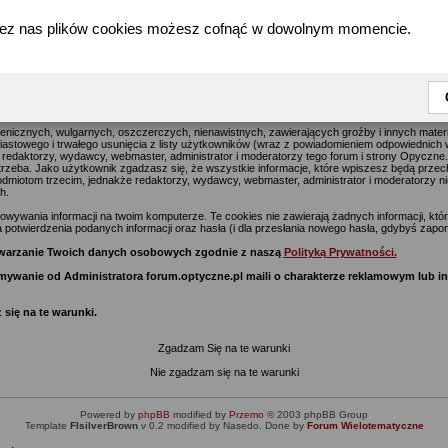
zez nas plików cookies możesz cofnąć w dowolnym momencie.
forum.optyczne.pl - Warunki Rejestracji w serwisie Optyczne.pl
jące na celu usuwanie wszelkich uznawanych za obraźliwe materiałów jak najszybciej, jedna
go postu na tym forum i stronie Optyczne.pl wyraża poglądy i opinie jego autora a nie re
z nich) i nie ponoszą oni za te treści odpowiedzialności.
enicznych, wulgarnych, oszczerczych, nienawistnych, zawierających groźby i innych mate
stowego i trwałego usunięcia z listy użytkowników (wraz z powiadomieniem odpowiednich w
 redaktorzy, wydawcy, webmaster, administrator i moderatorzy tego forum i strony Opyczne
potrzeba. Jako użytkownik zgadzasz się, że wszystkie informacje, które wpiszesz będą prze
miotom trzecim, jednakże redaktorzy, wydawcy, webmaster, administrator i moderatorzy ni
h.
ywania informacji na twoim komputerze. Te cookies nie zawierają żadnych informacji, które 
 potwierdzenia podanych informacji oraz hasła (i dla przesłania nowego hasła, gdybyś zapom
zetwarzanie Twoich danych osobowych zgodnie z naszą
Polityką Prywatności.
zymywanie od Administratora forum.optyczne.pl maili o charakterze reklamowym lub 
 się na te warunki.
Zgadzam Się na te warunki
Nie zgadzam się na te warunki
Powered by
phpBB
modified by
Przemo
© 2003 phpBB Group
Template
FIsilverBrown
v 0.2 modified by Nasedo. Done by
Forum Wielotematyczne