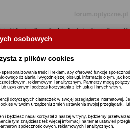
forum.optyczne.pl
kaj
•
Użytkownicy
•
Grupy
•
Statystyki
•
Rejestracja
•
Zaloguj
•
Galerie
•
Ulu
nych osobowych
----- R E K L A M A -----
zysta z plików cookies
 spersonalizowania treści i reklam, aby oferować funkcje społeczno
widłowego działania i wygodniejszej obsługi. Informacje o tym, jak ko
cznościowym, reklamowym i analitycznym. Partnerzy mogą połączyć 
ub uzyskanymi podczas korzystania z ich usług i innych witryn.
ncji dotyczących ciasteczek w swojej przeglądarce internetowej. Je
ookies w twoim urządzeniu zmień ustawienia swojej przeglądarki, lu
ień i będziesz nadal korzystał z naszej witryny, będziemy przetwarz
ncie tym znajdziesz też więcej informacji na temat ustawień przegl
artnerów społecznościowych, reklamowych i analitycznych.