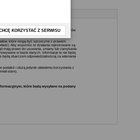
kże nie jest możliwe przeczytanie każdej
daktorów, wydawców, administratorów, moderatorów
CHCĘ KORZYSTAĆ Z SERWISU
riałów, które mogą być sprzeczne z prawem.
ładz). Aby wspomóc te działania rejestrowane są
.pl mają prawo do usuwania, zmiany lub zamykania
chowywane w bazie danych. Informacje te nie będą
e będą obarczeni odpowiedzialnością za włamania
podałeś i służą jedynie ułatwieniu korzystania z
niał stare).
informacyjnym, które będą wysyłane na podany