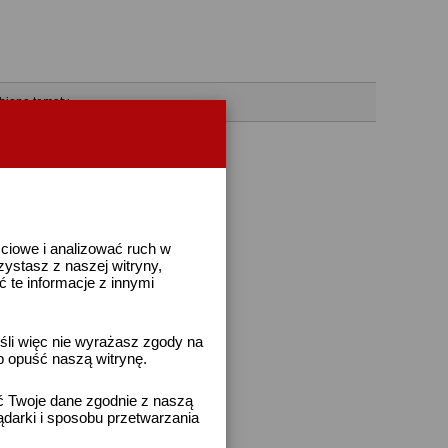
bione tematy
ściowe i analizować ruch w
rzystasz z naszej witryny,
te informacje z innymi
śli więc nie wyrażasz zgody na
b opuść naszą witrynę.
ać Twoje dane zgodnie z naszą
ądarki i sposobu przetwarzania