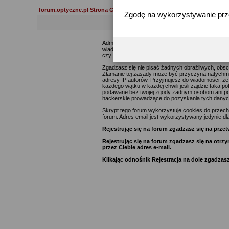
forum.optyczne.pl Strona Główna
Zgodę na wykorzystywanie pr
Administratorzy i moderatorzy podejmą starania ma
wiadomości. Zgadzasz się więc, że zawartość każde
czy webmasterów (poza wiadomościami pisanymi prze
Zgadzasz się nie pisać żadnych obraźliwych, obsc
Złamanie tej zasady może być przyczyną natychmia
adresy IP autorów. Przyjmujesz do wiadomości, że
każdego wątku w każdej chwili jeśli zajdzie taka 
podawane bez twojej zgody żadnym osobom ani pod
hackerskie prowadzące do pozyskania tych danyc
Skrypt tego forum wykorzystuje cookies do przechow
forum. Adres email jest wykorzystywany jedynie dla
Rejestrując się na forum zgadzasz się na pr
Rejestrując się na forum zgadzasz się na otr
przez Ciebie adres e-mail.
Klikając odnośnik Rejestracja na dole zgadzasz