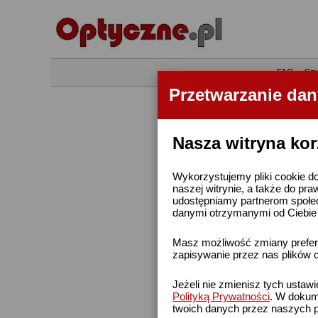
•
FAQ
•
Szu
Przetwarzanie da
Nasza witryna kor
Wykorzystujemy pliki cookie do
naszej witrynie, a także do pra
udostępniamy partnerom społe
danymi otrzymanymi od Ciebie l
Masz możliwość zmiany prefere
zapisywanie przez nas plików c
Jeżeli nie zmienisz tych ustaw
Polityką Prywatności
. W dokume
twoich danych przez naszych p