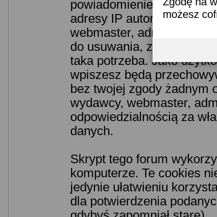
Zgodę na w
powiadomieniem odpowiedn
możesz co
adresy IP autorów. Przyjm
webmaster, administrator 
do usuwania, zmiany lub z
taka potrzeba. Jako użytko
wpiszesz będą przechowyw
bez twojej zgody żadnym o
wydawcy, webmaster, admin
odpowiedzialnością za wł
danych.
Skrypt tego forum wykorzy
komputerze. Te cookies nie
jedynie ułatwieniu korzyst
dla potwierdzenia podanych
gdybyś zapomniał stare).