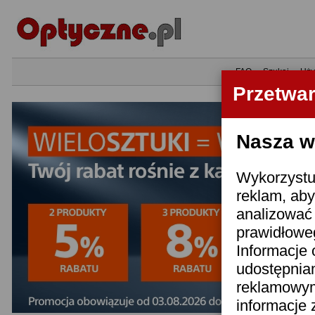
•
FAQ
•
Szukaj
•
Uży
Przetwa
Nasza wi
Wykorzystuj
reklam, aby
analizować 
prawidłoweg
Informacje 
udostępnia
reklamowym
informacje 