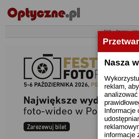
•
FAQ
•
Szukaj
•
Uży
Przetwa
Nasza wi
Wykorzystuj
reklam, aby
analizować 
prawidłoweg
Informacje 
udostępnia
reklamowym
informacje 