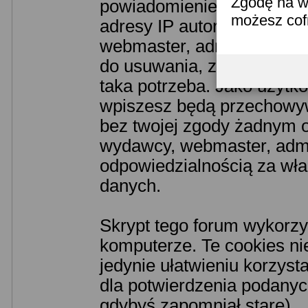
Zgodę na w
powiadomieniem odpowiedn
możesz co
adresy IP autorów. Przyjm
webmaster, administrator 
do usuwania, zmiany lub z
taka potrzeba. Jako użytko
wpiszesz będą przechowyw
bez twojej zgody żadnym o
wydawcy, webmaster, admin
odpowiedzialnością za wł
danych.
Skrypt tego forum wykorzy
komputerze. Te cookies nie
jedynie ułatwieniu korzyst
dla potwierdzenia podanych
gdybyś zapomniał stare).