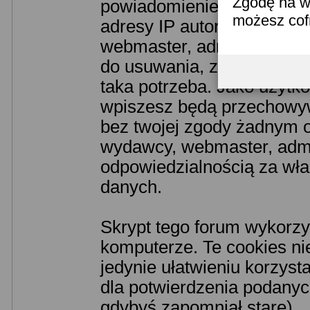
Zgodę na w
powiadomieniem odpowiedn
możesz co
adresy IP autorów. Przyjm
webmaster, administrator 
do usuwania, zmiany lub z
taka potrzeba. Jako użytko
wpiszesz będą przechowyw
bez twojej zgody żadnym o
wydawcy, webmaster, admin
odpowiedzialnością za wł
danych.
Skrypt tego forum wykorzy
komputerze. Te cookies nie
jedynie ułatwieniu korzyst
dla potwierdzenia podanych
gdybyś zapomniał stare).