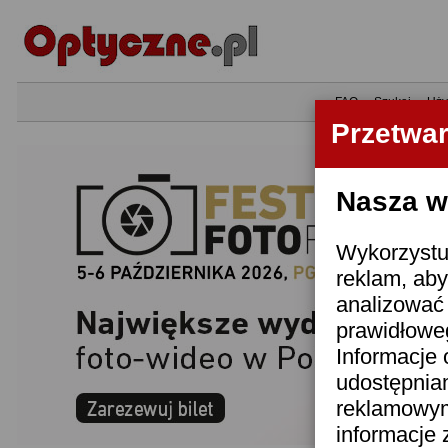
•
FAQ
•
Szukaj
•
Uży
Przetwa
Nasza wi
Wykorzystuj
reklam, aby
analizować 
prawidłoweg
Informacje 
udostępnia
reklamowym
informacje 