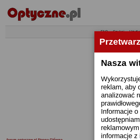
•
FAQ
•
Szukaj
•
Użytk
Przetwar
Nasza wi
Wykorzystuje
reklam, aby 
analizować r
prawidłowego
Informacje o 
udostępniam
reklamowym i
informacje z
forum.optyczne.pl Strona Główna