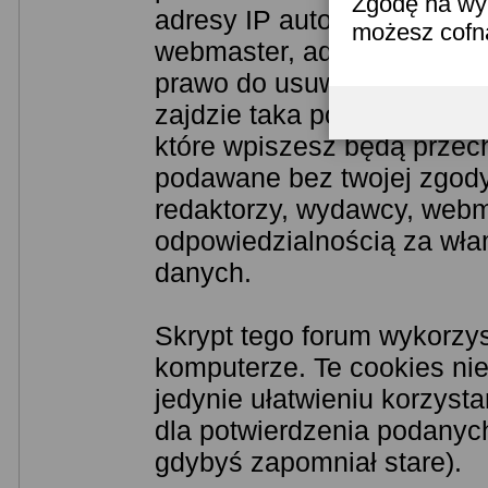
Zgodę na wyk
adresy IP autorów. Przyjm
możesz cofn
webmaster, administrator i
prawo do usuwania, zmiany
zajdzie taka potrzeba. Jak
które wpiszesz będą przec
podawane bez twojej zgod
redaktorzy, wydawcy, webma
odpowiedzialnością za wła
danych.
Skrypt tego forum wykorzy
komputerze. Te cookies nie
jedynie ułatwieniu korzyst
dla potwierdzenia podanych
gdybyś zapomniał stare).