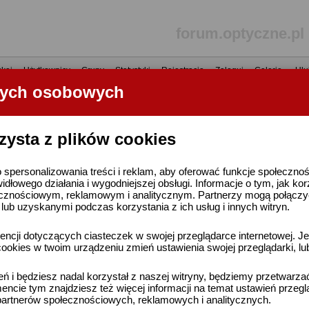
forum.optyczne.pl
kaj
•
Użytkownicy
•
Grupy
•
Statystyki
•
Rejestracja
•
Zaloguj
•
Galerie
•
Ulu
nych osobowych
----- R E K L A M A -----
zysta z plików cookies
 spersonalizowania treści i reklam, aby oferować funkcje społeczno
widłowego działania i wygodniejszej obsługi. Informacje o tym, jak ko
cznościowym, reklamowym i analitycznym. Partnerzy mogą połączyć 
ub uzyskanymi podczas korzystania z ich usług i innych witryn.
ncji dotyczących ciasteczek w swojej przeglądarce internetowej. Je
ookies w twoim urządzeniu zmień ustawienia swojej przeglądarki, lu
ień i będziesz nadal korzystał z naszej witryny, będziemy przetwarz
ncie tym znajdziesz też więcej informacji na temat ustawień przegl
artnerów społecznościowych, reklamowych i analitycznych.