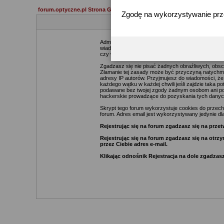
forum.optyczne.pl Strona Główna
Zgodę na wykorzystywanie pr
Administratorzy i moderatorzy podejmą starania ma
wiadomości. Zgadzasz się więc, że zawartość każde
czy webmasterów (poza wiadomościami pisanymi prze
Zgadzasz się nie pisać żadnych obraźliwych, obsc
Złamanie tej zasady może być przyczyną natychmia
adresy IP autorów. Przyjmujesz do wiadomości, że
każdego wątku w każdej chwili jeśli zajdzie taka 
podawane bez twojej zgody żadnym osobom ani pod
hackerskie prowadzące do pozyskania tych danyc
Skrypt tego forum wykorzystuje cookies do przechow
forum. Adres email jest wykorzystywany jedynie dla
Rejestrując się na forum zgadzasz się na pr
Rejestrując się na forum zgadzasz się na otr
przez Ciebie adres e-mail.
Klikając odnośnik Rejestracja na dole zgadzasz