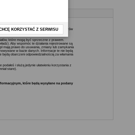
kże nie jest możliwe przeczytanie każdej
daktorów, wydawców, administratorów, moderatorów
CHCĘ KORZYSTAĆ Z SERWISU
riałów, które mogą być sprzeczne z prawem.
ładz). Aby wspomóc te działania rejestrowane są
.pl mają prawo do usuwania, zmiany lub zamykania
chowywane w bazie danych. Informacje te nie będą
e będą obarczeni odpowiedzialnością za włamania
podałeś i służą jedynie ułatwieniu korzystania z
niał stare).
informacyjnym, które będą wysyłane na podany