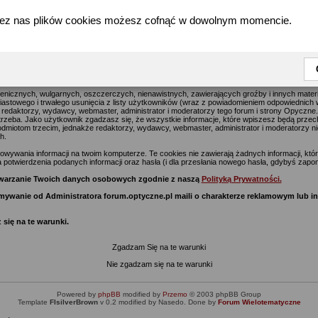
zez nas plików cookies możesz cofnąć w dowolnym momencie.
forum.optyczne.pl - Warunki Rejestracji w serwisie Optyczne.pl
jące na celu usuwanie wszelkich uznawanych za obraźliwe materiałów jak najszybciej, jedna
go postu na tym forum i stronie Optyczne.pl wyraża poglądy i opinie jego autora a nie re
z nich) i nie ponoszą oni za te treści odpowiedzialności.
enicznych, wulgarnych, oszczerczych, nienawistnych, zawierających groźby i innych mate
stowego i trwałego usunięcia z listy użytkowników (wraz z powiadomieniem odpowiednich w
 redaktorzy, wydawcy, webmaster, administrator i moderatorzy tego forum i strony Opyczne
potrzeba. Jako użytkownik zgadzasz się, że wszystkie informacje, które wpiszesz będą prze
miotom trzecim, jednakże redaktorzy, wydawcy, webmaster, administrator i moderatorzy ni
h.
ywania informacji na twoim komputerze. Te cookies nie zawierają żadnych informacji, które 
 potwierdzenia podanych informacji oraz hasła (i dla przesłania nowego hasła, gdybyś zapom
zetwarzanie Twoich danych osobowych zgodnie z naszą
Polityką Prywatności.
zymywanie od Administratora forum.optyczne.pl maili o charakterze reklamowym lub 
 się na te warunki.
Zgadzam Się na te warunki
Nie zgadzam się na te warunki
Powered by
phpBB
modified by
Przemo
© 2003 phpBB Group
Template
FIsilverBrown
v 0.2 modified by Nasedo. Done by
Forum Wielotematyczne