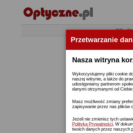
•
FAQ
•
Szu
Przetwarzanie da
Nasza witryna kor
Wykorzystujemy pliki cookie do
naszej witrynie, a także do pra
udostępniamy partnerom społe
danymi otrzymanymi od Ciebie l
Masz możliwość zmiany prefere
zapisywanie przez nas plików c
Jeżeli nie zmienisz tych ustaw
Polityką Prywatności
. W dokume
twoich danych przez naszych p