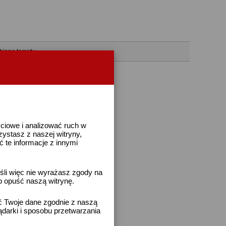
bione tematy
ściowe i analizować ruch w
rzystasz z naszej witryny,
te informacje z innymi
śli więc nie wyrażasz zgody na
b opuść naszą witrynę.
ać Twoje dane zgodnie z naszą
ądarki i sposobu przetwarzania