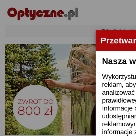
•
FAQ
•
Szukaj
•
Uży
Przetwa
Nasza wi
Wykorzystuj
reklam, aby
analizować 
prawidłoweg
Informacje 
udostępnia
reklamowym
informacje 