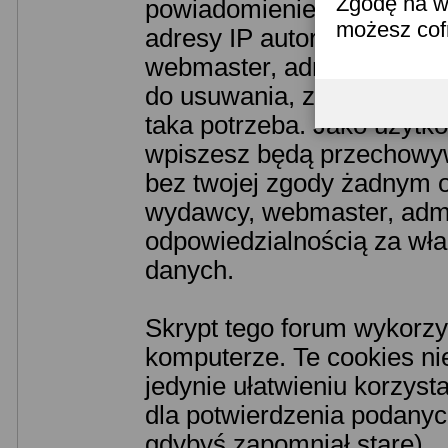
Zgodę na w
powiadomieniem odpowiedn
możesz co
adresy IP autorów. Przyjm
webmaster, administrator 
do usuwania, zmiany lub z
taka potrzeba. Jako użytko
wpiszesz będą przechowyw
bez twojej zgody żadnym o
wydawcy, webmaster, admin
odpowiedzialnością za wł
danych.
Skrypt tego forum wykorzy
komputerze. Te cookies nie
jedynie ułatwieniu korzyst
dla potwierdzenia podanych
gdybyś zapomniał stare).