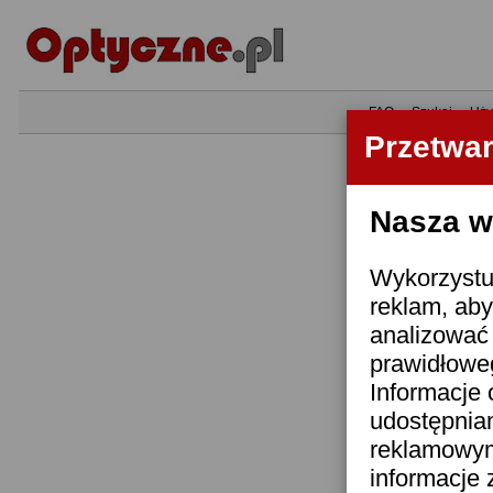
•
FAQ
•
Szukaj
•
Uży
Przetwa
Nasza wi
Wykorzystuj
reklam, aby
analizować 
prawidłoweg
Informacje 
udostępnia
reklamowym
informacje 