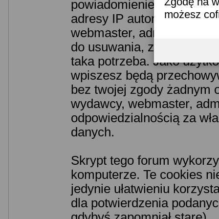
Zgodę na w
powiadomieniem odpowiedn
możesz co
adresy IP autorów. Przyjm
webmaster, administrator 
do usuwania, zmiany lub z
taka potrzeba. Jako użytko
wpiszesz będą przechowyw
bez twojej zgody żadnym o
wydawcy, webmaster, admin
odpowiedzialnością za wł
danych.
Skrypt tego forum wykorzy
komputerze. Te cookies nie
jedynie ułatwieniu korzyst
dla potwierdzenia podanych
gdybyś zapomniał stare).