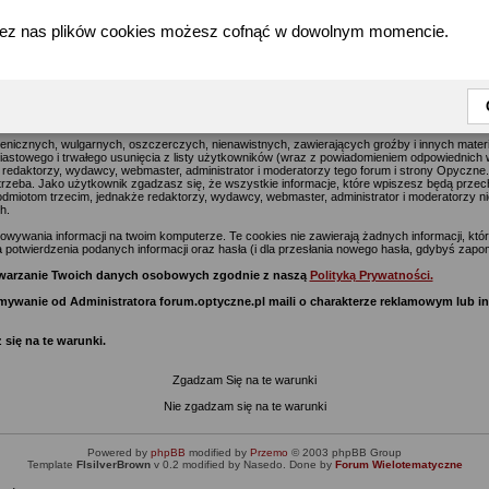
zez nas plików cookies możesz cofnąć w dowolnym momencie.
forum.optyczne.pl - Warunki Rejestracji w serwisie Optyczne.pl
jące na celu usuwanie wszelkich uznawanych za obraźliwe materiałów jak najszybciej, jedna
go postu na tym forum i stronie Optyczne.pl wyraża poglądy i opinie jego autora a nie re
z nich) i nie ponoszą oni za te treści odpowiedzialności.
enicznych, wulgarnych, oszczerczych, nienawistnych, zawierających groźby i innych mate
stowego i trwałego usunięcia z listy użytkowników (wraz z powiadomieniem odpowiednich w
 redaktorzy, wydawcy, webmaster, administrator i moderatorzy tego forum i strony Opyczne
potrzeba. Jako użytkownik zgadzasz się, że wszystkie informacje, które wpiszesz będą prze
miotom trzecim, jednakże redaktorzy, wydawcy, webmaster, administrator i moderatorzy ni
h.
ywania informacji na twoim komputerze. Te cookies nie zawierają żadnych informacji, które 
 potwierdzenia podanych informacji oraz hasła (i dla przesłania nowego hasła, gdybyś zapom
zetwarzanie Twoich danych osobowych zgodnie z naszą
Polityką Prywatności.
zymywanie od Administratora forum.optyczne.pl maili o charakterze reklamowym lub 
 się na te warunki.
Zgadzam Się na te warunki
Nie zgadzam się na te warunki
Powered by
phpBB
modified by
Przemo
© 2003 phpBB Group
Template
FIsilverBrown
v 0.2 modified by Nasedo. Done by
Forum Wielotematyczne