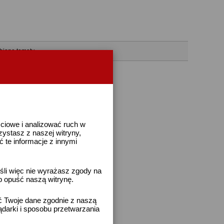
bione tematy
ściowe i analizować ruch w
rzystasz z naszej witryny,
te informacje z innymi
śli więc nie wyrażasz zgody na
b opuść naszą witrynę.
ać Twoje dane zgodnie z naszą
ądarki i sposobu przetwarzania