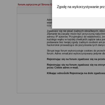
forum.optyczne.pl Strona Główna
Zgodę na wykorzystywanie pr
Administratorzy i moderatorzy podejmą starania ma
wiadomości. Zgadzasz się więc, że zawartość każde
czy webmasterów (poza wiadomościami pisanymi prze
Zgadzasz się nie pisać żadnych obraźliwych, obsc
Złamanie tej zasady może być przyczyną natychmia
adresy IP autorów. Przyjmujesz do wiadomości, że
każdego wątku w każdej chwili jeśli zajdzie taka 
podawane bez twojej zgody żadnym osobom ani pod
hackerskie prowadzące do pozyskania tych danyc
Skrypt tego forum wykorzystuje cookies do przechow
forum. Adres email jest wykorzystywany jedynie dla
Rejestrując się na forum zgadzasz się na pr
Rejestrując się na forum zgadzasz się na otr
przez Ciebie adres e-mail.
Klikając odnośnik Rejestracja na dole zgadzasz