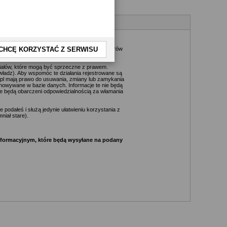
kże nie jest możliwe przeczytanie każdej
daktorów, wydawców, administratorów, moderatorów
CHCĘ KORZYSTAĆ Z SERWISU
riałów, które mogą być sprzeczne z prawem.
ładz). Aby wspomóc te działania rejestrowane są
.pl mają prawo do usuwania, zmiany lub zamykania
chowywane w bazie danych. Informacje te nie będą
e będą obarczeni odpowiedzialnością za włamania
podałeś i służą jedynie ułatwieniu korzystania z
niał stare).
informacyjnym, które będą wysyłane na podany