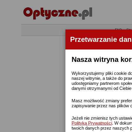
•
FAQ
•
Szu
Przetwarzanie da
Nasza witryna kor
Wykorzystujemy pliki cookie do
naszej witrynie, a także do pra
udostępniamy partnerom społe
danymi otrzymanymi od Ciebie l
Masz możliwość zmiany prefere
zapisywanie przez nas plików c
Jeżeli nie zmienisz tych ustaw
Polityką Prywatności
. W dokume
twoich danych przez naszych p