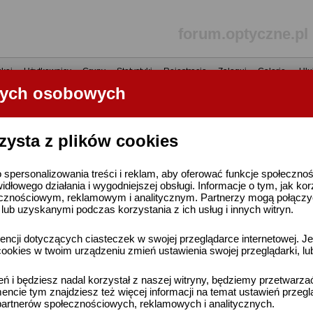
forum.optyczne.pl
kaj
•
Użytkownicy
•
Grupy
•
Statystyki
•
Rejestracja
•
Zaloguj
•
Galerie
•
Ulu
nych osobowych
----- R E K L A M A -----
zysta z plików cookies
 spersonalizowania treści i reklam, aby oferować funkcje społeczno
widłowego działania i wygodniejszej obsługi. Informacje o tym, jak ko
cznościowym, reklamowym i analitycznym. Partnerzy mogą połączyć 
ub uzyskanymi podczas korzystania z ich usług i innych witryn.
ncji dotyczących ciasteczek w swojej przeglądarce internetowej. Je
ookies w twoim urządzeniu zmień ustawienia swojej przeglądarki, lu
ień i będziesz nadal korzystał z naszej witryny, będziemy przetwarz
ncie tym znajdziesz też więcej informacji na temat ustawień przegl
artnerów społecznościowych, reklamowych i analitycznych.