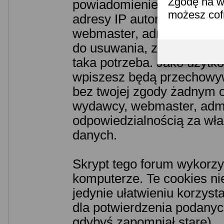
Zgodę na w
powiadomieniem odpowiedn
możesz co
adresy IP autorów. Przyjm
webmaster, administrator 
do usuwania, zmiany lub z
taka potrzeba. Jako użytko
wpiszesz będą przechowyw
bez twojej zgody żadnym o
wydawcy, webmaster, admin
odpowiedzialnością za wł
danych.
Skrypt tego forum wykorzy
komputerze. Te cookies nie
jedynie ułatwieniu korzyst
dla potwierdzenia podanych
gdybyś zapomniał stare).