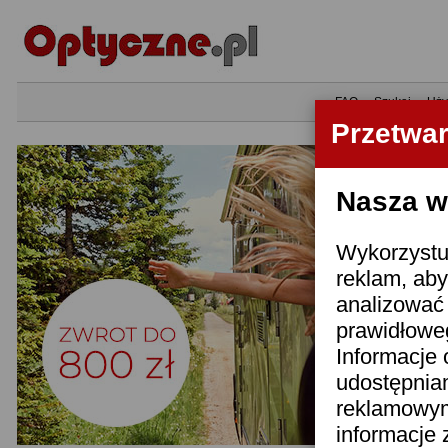
•
FAQ
•
Szukaj
•
Uży
Przetwa
Nasza wi
Wykorzystuj
reklam, aby
analizować 
prawidłoweg
Informacje 
udostępnia
reklamowym
informacje 