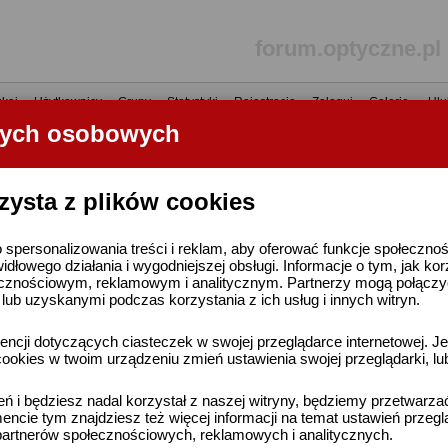
forum.optyczne.pl
kaj
•
Użytkownicy
•
Grupy
•
Statystyki
•
Rejestracja
•
Zaloguj
•
Galerie
•
Ulu
nych osobowych
----- R E K L A M A -----
zysta z plików cookies
 spersonalizowania treści i reklam, aby oferować funkcje społeczno
widłowego działania i wygodniejszej obsługi. Informacje o tym, jak ko
cznościowym, reklamowym i analitycznym. Partnerzy mogą połączyć 
ub uzyskanymi podczas korzystania z ich usług i innych witryn.
ncji dotyczących ciasteczek w swojej przeglądarce internetowej. Je
ookies w twoim urządzeniu zmień ustawienia swojej przeglądarki, lu
ień i będziesz nadal korzystał z naszej witryny, będziemy przetwarz
ncie tym znajdziesz też więcej informacji na temat ustawień przegl
artnerów społecznościowych, reklamowych i analitycznych.