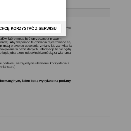
kże nie jest możliwe przeczytanie każdej
daktorów, wydawców, administratorów, moderatorów
CHCĘ KORZYSTAĆ Z SERWISU
riałów, które mogą być sprzeczne z prawem.
ładz). Aby wspomóc te działania rejestrowane są
.pl mają prawo do usuwania, zmiany lub zamykania
chowywane w bazie danych. Informacje te nie będą
e będą obarczeni odpowiedzialnością za włamania
podałeś i służą jedynie ułatwieniu korzystania z
niał stare).
informacyjnym, które będą wysyłane na podany