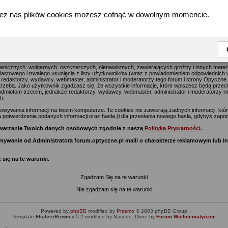
zez nas plików cookies możesz cofnąć w dowolnym momencie.
forum.optyczne.pl - Warunki Rejestracji w serwisie Optyczne.pl
jące na celu usuwanie wszelkich uznawanych za obraźliwe materiałów jak najszybciej, jedna
go postu na tym forum i stronie Optyczne.pl wyraża poglądy i opinie jego autora a nie re
z nich) i nie ponoszą oni za te treści odpowiedzialności.
enicznych, wulgarnych, oszczerczych, nienawistnych, zawierających groźby i innych mate
stowego i trwałego usunięcia z listy użytkowników (wraz z powiadomieniem odpowiednich w
 redaktorzy, wydawcy, webmaster, administrator i moderatorzy tego forum i strony Opyczne
potrzeba. Jako użytkownik zgadzasz się, że wszystkie informacje, które wpiszesz będą prze
miotom trzecim, jednakże redaktorzy, wydawcy, webmaster, administrator i moderatorzy ni
h.
ywania informacji na twoim komputerze. Te cookies nie zawierają żadnych informacji, które 
 potwierdzenia podanych informacji oraz hasła (i dla przesłania nowego hasła, gdybyś zapom
zetwarzanie Twoich danych osobowych zgodnie z naszą
Polityką Prywatności.
zymywanie od Administratora forum.optyczne.pl maili o charakterze reklamowym lub 
 się na te warunki.
Zgadzam Się na te warunki
Nie zgadzam się na te warunki
Powered by
phpBB
modified by
Przemo
© 2003 phpBB Group
Template
FIsilverBrown
v 0.2 modified by Nasedo. Done by
Forum Wielotematyczne