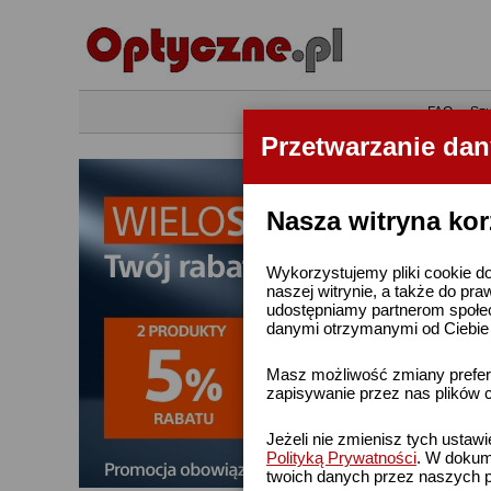
•
FAQ
•
Szu
Przetwarzanie da
Nasza witryna kor
Wykorzystujemy pliki cookie do
naszej witrynie, a także do pra
udostępniamy partnerom społe
danymi otrzymanymi od Ciebie l
Masz możliwość zmiany prefere
zapisywanie przez nas plików c
Jeżeli nie zmienisz tych ustaw
Polityką Prywatności
. W dokume
twoich danych przez naszych p