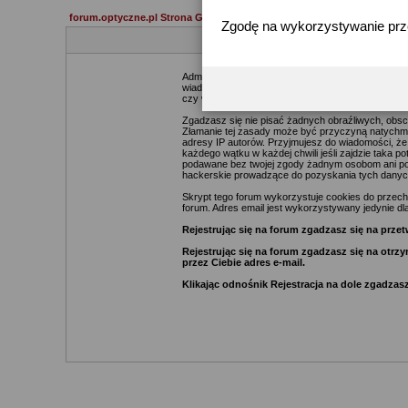
forum.optyczne.pl Strona Główna
Zgodę na wykorzystywanie pr
Administratorzy i moderatorzy podejmą starania ma
wiadomości. Zgadzasz się więc, że zawartość każde
czy webmasterów (poza wiadomościami pisanymi prze
Zgadzasz się nie pisać żadnych obraźliwych, obsc
Złamanie tej zasady może być przyczyną natychmia
adresy IP autorów. Przyjmujesz do wiadomości, że
każdego wątku w każdej chwili jeśli zajdzie taka 
podawane bez twojej zgody żadnym osobom ani pod
hackerskie prowadzące do pozyskania tych danyc
Skrypt tego forum wykorzystuje cookies do przechow
forum. Adres email jest wykorzystywany jedynie dla
Rejestrując się na forum zgadzasz się na pr
Rejestrując się na forum zgadzasz się na otr
przez Ciebie adres e-mail.
Klikając odnośnik Rejestracja na dole zgadzasz