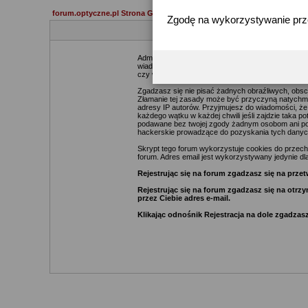
forum.optyczne.pl Strona Główna
Zgodę na wykorzystywanie pr
Administratorzy i moderatorzy podejmą starania ma
wiadomości. Zgadzasz się więc, że zawartość każde
czy webmasterów (poza wiadomościami pisanymi prze
Zgadzasz się nie pisać żadnych obraźliwych, obsc
Złamanie tej zasady może być przyczyną natychmia
adresy IP autorów. Przyjmujesz do wiadomości, że
każdego wątku w każdej chwili jeśli zajdzie taka 
podawane bez twojej zgody żadnym osobom ani pod
hackerskie prowadzące do pozyskania tych danyc
Skrypt tego forum wykorzystuje cookies do przechow
forum. Adres email jest wykorzystywany jedynie dla
Rejestrując się na forum zgadzasz się na pr
Rejestrując się na forum zgadzasz się na otr
przez Ciebie adres e-mail.
Klikając odnośnik Rejestracja na dole zgadzasz