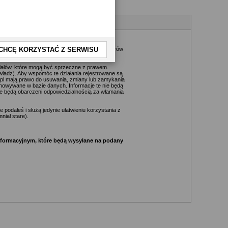
kże nie jest możliwe przeczytanie każdej
daktorów, wydawców, administratorów, moderatorów
CHCĘ KORZYSTAĆ Z SERWISU
riałów, które mogą być sprzeczne z prawem.
ładz). Aby wspomóc te działania rejestrowane są
.pl mają prawo do usuwania, zmiany lub zamykania
chowywane w bazie danych. Informacje te nie będą
e będą obarczeni odpowiedzialnością za włamania
podałeś i służą jedynie ułatwieniu korzystania z
niał stare).
informacyjnym, które będą wysyłane na podany