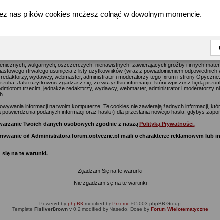
zez nas plików cookies możesz cofnąć w dowolnym momencie.
forum.optyczne.pl - Warunki Rejestracji w serwisie Optyczne.pl
jące na celu usuwanie wszelkich uznawanych za obraźliwe materiałów jak najszybciej, jedna
go postu na tym forum i stronie Optyczne.pl wyraża poglądy i opinie jego autora a nie re
z nich) i nie ponoszą oni za te treści odpowiedzialności.
enicznych, wulgarnych, oszczerczych, nienawistnych, zawierających groźby i innych mate
stowego i trwałego usunięcia z listy użytkowników (wraz z powiadomieniem odpowiednich w
 redaktorzy, wydawcy, webmaster, administrator i moderatorzy tego forum i strony Opyczne
potrzeba. Jako użytkownik zgadzasz się, że wszystkie informacje, które wpiszesz będą prze
miotom trzecim, jednakże redaktorzy, wydawcy, webmaster, administrator i moderatorzy ni
h.
ywania informacji na twoim komputerze. Te cookies nie zawierają żadnych informacji, które 
 potwierdzenia podanych informacji oraz hasła (i dla przesłania nowego hasła, gdybyś zapom
zetwarzanie Twoich danych osobowych zgodnie z naszą
Polityką Prywatności.
zymywanie od Administratora forum.optyczne.pl maili o charakterze reklamowym lub 
 się na te warunki.
Zgadzam Się na te warunki
Nie zgadzam się na te warunki
Powered by
phpBB
modified by
Przemo
© 2003 phpBB Group
Template
FIsilverBrown
v 0.2 modified by Nasedo. Done by
Forum Wielotematyczne