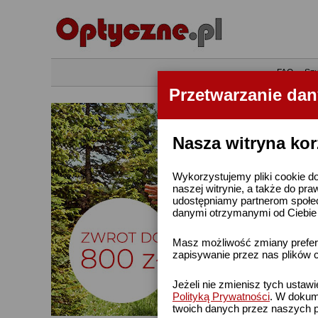
•
FAQ
•
Szu
Przetwarzanie da
Nasza witryna kor
Wykorzystujemy pliki cookie do
naszej witrynie, a także do pra
udostępniamy partnerom społe
danymi otrzymanymi od Ciebie l
Masz możliwość zmiany prefere
zapisywanie przez nas plików c
Jeżeli nie zmienisz tych ustaw
Polityką Prywatności
. W dokume
twoich danych przez naszych p