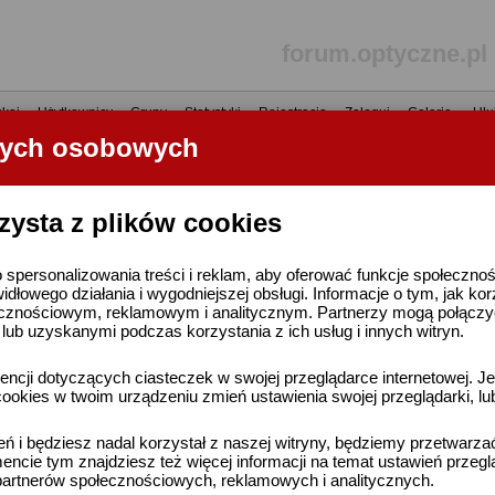
forum.optyczne.pl
kaj
•
Użytkownicy
•
Grupy
•
Statystyki
•
Rejestracja
•
Zaloguj
•
Galerie
•
Ulu
nych osobowych
----- R E K L A M A -----
zysta z plików cookies
 spersonalizowania treści i reklam, aby oferować funkcje społeczno
widłowego działania i wygodniejszej obsługi. Informacje o tym, jak ko
cznościowym, reklamowym i analitycznym. Partnerzy mogą połączyć 
ub uzyskanymi podczas korzystania z ich usług i innych witryn.
ncji dotyczących ciasteczek w swojej przeglądarce internetowej. Je
ookies w twoim urządzeniu zmień ustawienia swojej przeglądarki, lu
ień i będziesz nadal korzystał z naszej witryny, będziemy przetwarz
ncie tym znajdziesz też więcej informacji na temat ustawień przegl
artnerów społecznościowych, reklamowych i analitycznych.