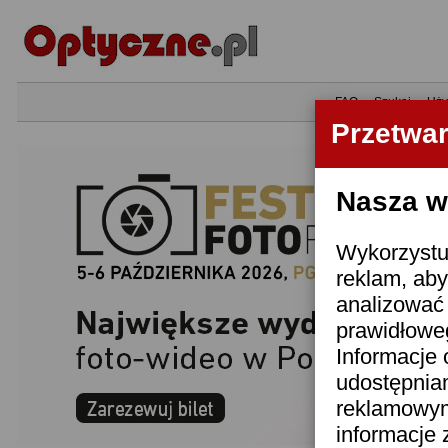
•
FAQ
•
Szukaj
•
Uży
Przetwa
Nasza wi
Wykorzystuj
reklam, aby
analizować 
prawidłoweg
Informacje 
udostępnia
reklamowym
informacje 