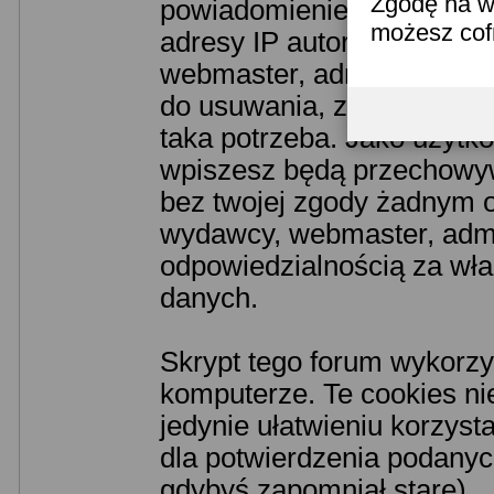
Zgodę na w
powiadomieniem odpowiedn
możesz co
adresy IP autorów. Przyjm
webmaster, administrator 
do usuwania, zmiany lub z
taka potrzeba. Jako użytko
wpiszesz będą przechowyw
bez twojej zgody żadnym o
wydawcy, webmaster, admin
odpowiedzialnością za wł
danych.
Skrypt tego forum wykorzy
komputerze. Te cookies nie
jedynie ułatwieniu korzyst
dla potwierdzenia podanych
gdybyś zapomniał stare).