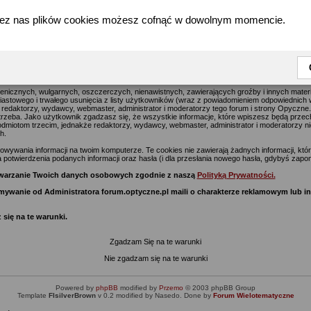
zez nas plików cookies możesz cofnąć w dowolnym momencie.
forum.optyczne.pl - Warunki Rejestracji w serwisie Optyczne.pl
jące na celu usuwanie wszelkich uznawanych za obraźliwe materiałów jak najszybciej, jedna
go postu na tym forum i stronie Optyczne.pl wyraża poglądy i opinie jego autora a nie re
z nich) i nie ponoszą oni za te treści odpowiedzialności.
enicznych, wulgarnych, oszczerczych, nienawistnych, zawierających groźby i innych mate
stowego i trwałego usunięcia z listy użytkowników (wraz z powiadomieniem odpowiednich w
 redaktorzy, wydawcy, webmaster, administrator i moderatorzy tego forum i strony Opyczne
potrzeba. Jako użytkownik zgadzasz się, że wszystkie informacje, które wpiszesz będą prze
miotom trzecim, jednakże redaktorzy, wydawcy, webmaster, administrator i moderatorzy ni
h.
ywania informacji na twoim komputerze. Te cookies nie zawierają żadnych informacji, które 
 potwierdzenia podanych informacji oraz hasła (i dla przesłania nowego hasła, gdybyś zapom
zetwarzanie Twoich danych osobowych zgodnie z naszą
Polityką Prywatności.
zymywanie od Administratora forum.optyczne.pl maili o charakterze reklamowym lub 
 się na te warunki.
Zgadzam Się na te warunki
Nie zgadzam się na te warunki
Powered by
phpBB
modified by
Przemo
© 2003 phpBB Group
Template
FIsilverBrown
v 0.2 modified by Nasedo. Done by
Forum Wielotematyczne