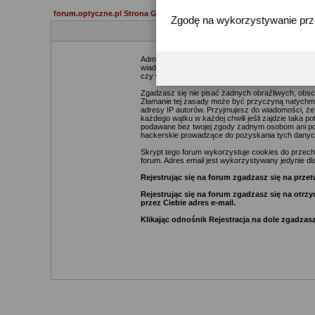
forum.optyczne.pl Strona Główna
Zgodę na wykorzystywanie pr
Administratorzy i moderatorzy podejmą starania ma
wiadomości. Zgadzasz się więc, że zawartość każde
czy webmasterów (poza wiadomościami pisanymi prze
Zgadzasz się nie pisać żadnych obraźliwych, obsc
Złamanie tej zasady może być przyczyną natychmia
adresy IP autorów. Przyjmujesz do wiadomości, że
każdego wątku w każdej chwili jeśli zajdzie taka 
podawane bez twojej zgody żadnym osobom ani pod
hackerskie prowadzące do pozyskania tych danyc
Skrypt tego forum wykorzystuje cookies do przechow
forum. Adres email jest wykorzystywany jedynie dla
Rejestrując się na forum zgadzasz się na pr
Rejestrując się na forum zgadzasz się na otr
przez Ciebie adres e-mail.
Klikając odnośnik Rejestracja na dole zgadzasz