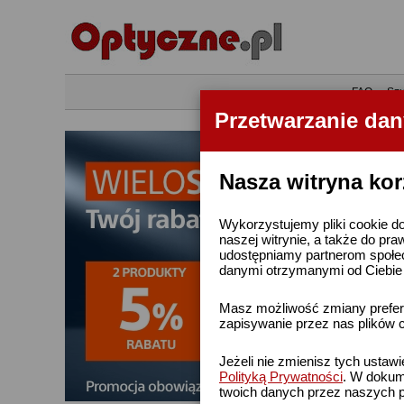
•
FAQ
•
Szu
Przetwarzanie da
Nasza witryna kor
Wykorzystujemy pliki cookie do
naszej witrynie, a także do pra
udostępniamy partnerom społe
danymi otrzymanymi od Ciebie l
Masz możliwość zmiany prefere
zapisywanie przez nas plików c
Jeżeli nie zmienisz tych ustaw
Polityką Prywatności
. W dokume
twoich danych przez naszych p