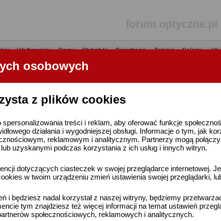
forum.optyczne.pl
kaj
•
Użytkownicy
•
Grupy
•
Statystyki
•
Rejestracja
•
Zaloguj
•
Galerie
•
Ulu
nych osobowych
----- R E K L A M A -----
zysta z plików cookies
 spersonalizowania treści i reklam, aby oferować funkcje społeczno
widłowego działania i wygodniejszej obsługi. Informacje o tym, jak ko
cznościowym, reklamowym i analitycznym. Partnerzy mogą połączyć 
ub uzyskanymi podczas korzystania z ich usług i innych witryn.
ncji dotyczących ciasteczek w swojej przeglądarce internetowej. Je
ookies w twoim urządzeniu zmień ustawienia swojej przeglądarki, lu
ień i będziesz nadal korzystał z naszej witryny, będziemy przetwarz
ncie tym znajdziesz też więcej informacji na temat ustawień przegl
artnerów społecznościowych, reklamowych i analitycznych.