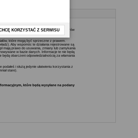
kże nie jest możliwe przeczytanie każdej
daktorów, wydawców, administratorów, moderatorów
CHCĘ KORZYSTAĆ Z SERWISU
riałów, które mogą być sprzeczne z prawem.
ładz). Aby wspomóc te działania rejestrowane są
.pl mają prawo do usuwania, zmiany lub zamykania
chowywane w bazie danych. Informacje te nie będą
e będą obarczeni odpowiedzialnością za włamania
podałeś i służą jedynie ułatwieniu korzystania z
niał stare).
informacyjnym, które będą wysyłane na podany