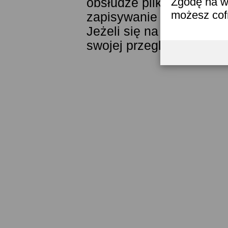
Zgodę na w
obsłudze plików cookies
możesz co
zapisywanie ich w pamięc
Jeżeli się na to nie zga
swojej przeglądarki.
Prze