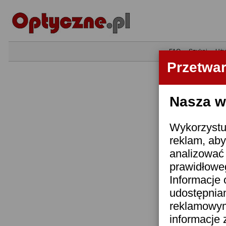
•
FAQ
•
Szukaj
•
Uży
Przetwa
Nasza wi
Wykorzystuj
reklam, aby
analizować 
prawidłoweg
Informacje 
udostępnia
reklamowym
informacje 