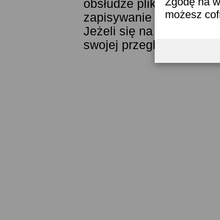
Zgodę na w
obsłudze plików cookies
możesz co
zapisywanie ich w pamięc
Jeżeli się na to nie zga
swojej przeglądarki.
Prze