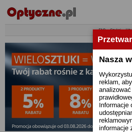
•
FAQ
•
Szukaj
•
Uży
Przetwa
Nasza wi
Wykorzystuj
reklam, aby
analizować 
prawidłoweg
Informacje 
udostępnia
reklamowym
informacje 