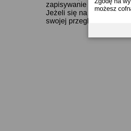
Zgodę na wyk
zapisywanie ich w pamięci
możesz cofn
Jeżeli się na to nie zgad
swojej przeglądarki.
Przec