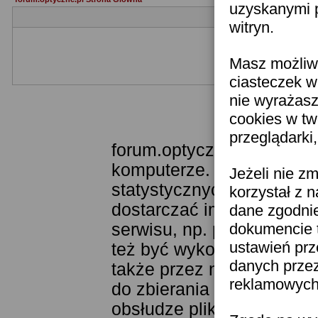
uzyskanymi p
witryn.
Masz możliwo
Jeżeli nie jesteś je
ciasteczek w
nie wyrażasz
cookies w tw
Templat
przeglądarki
forum.optyczne.pl wykorzy
komputerze. Technologia 
Jeżeli nie z
statystycznych. Pozwala 
korzystał z 
dostarczać im odpowiednie
dane zgodni
serwisu, np. poprzez fun
dokumencie t
ustawień prz
też być wykorzystywane 
danych prze
także przez narzędzie Goo
reklamowych 
do zbierania statystyk. K
obsłudze plików cookies j