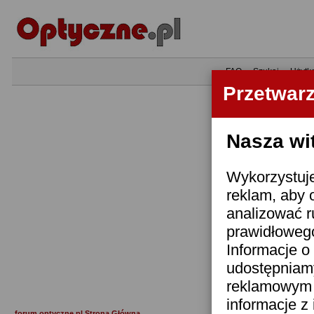
•
FAQ
•
Szukaj
•
Użytk
Przetwar
Nasza wi
Wykorzystuje
reklam, aby 
analizować r
prawidłowego
Informacje o 
udostępniam
reklamowym i
informacje z
forum.optyczne.pl Strona Główna