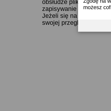
Zgodę na w
obsłudze plików cookies
możesz co
zapisywanie ich w pamięc
Jeżeli się na to nie zga
swojej przeglądarki.
Prze