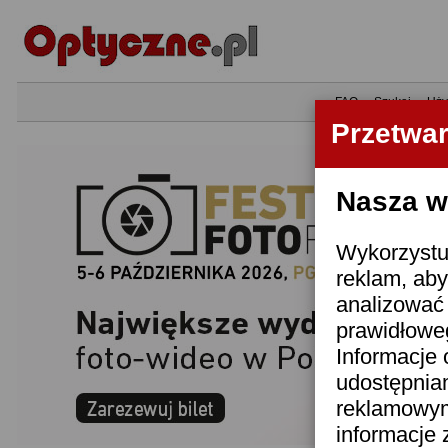
•
FAQ
•
Szukaj
•
Uży
Przetwa
Nasza wi
Wykorzystuj
reklam, aby
analizować 
prawidłoweg
Informacje 
udostępnia
reklamowym
informacje 