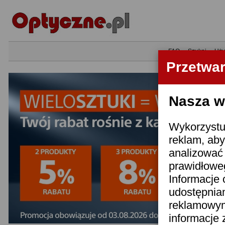
•
FAQ
•
Szukaj
•
Uży
Przetwa
Nasza wi
Wykorzystuj
reklam, aby
analizować 
prawidłoweg
Informacje 
udostępnia
reklamowym
informacje 