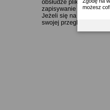
Zgodę na w
obsłudze plików cookies
możesz co
zapisywanie ich w pamięc
Jeżeli się na to nie zga
swojej przeglądarki.
Prze