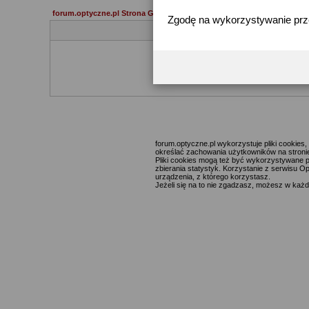
forum.optyczne.pl Strona Główna
Zgodę na wykorzystywanie pr
Jeżeli 
forum.optyczne.pl wykorzystuje pliki cookie
określać zachowania użytkowników na stronie,
Pliki cookies mogą też być wykorzystywane p
zbierania statystyk. Korzystanie z serwisu O
urządzenia, z którego korzystasz.
Jeżeli się na to nie zgadzasz, możesz w każde