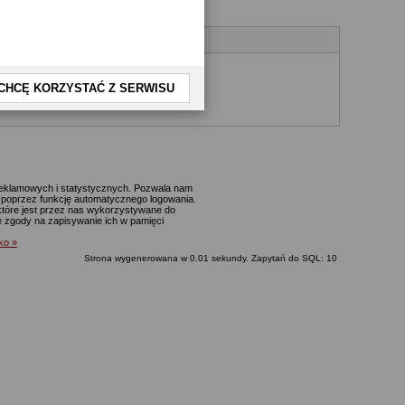
CHCĘ KORZYSTAĆ Z SERWISU
yjnego.
 reklamowych i statystycznych. Pozwala nam
p. poprzez funkcję automatycznego logowania.
które jest przez nas wykorzystywane do
ie zgody na zapisywanie ich w pamięci
lko »
Strona wygenerowana w 0.01 sekundy. Zapytań do SQL: 10