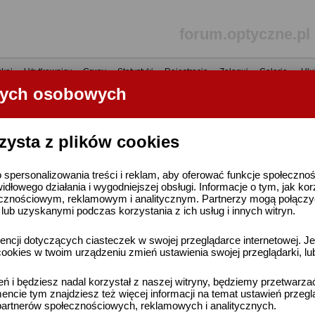
forum.optyczne.pl
kaj
•
Użytkownicy
•
Grupy
•
Statystyki
•
Rejestracja
•
Zaloguj
•
Galerie
•
Ulu
nych osobowych
----- R E K L A M A -----
zysta z plików cookies
 spersonalizowania treści i reklam, aby oferować funkcje społeczno
widłowego działania i wygodniejszej obsługi. Informacje o tym, jak ko
cznościowym, reklamowym i analitycznym. Partnerzy mogą połączyć 
ub uzyskanymi podczas korzystania z ich usług i innych witryn.
ncji dotyczących ciasteczek w swojej przeglądarce internetowej. Je
ookies w twoim urządzeniu zmień ustawienia swojej przeglądarki, lu
ień i będziesz nadal korzystał z naszej witryny, będziemy przetwarz
ncie tym znajdziesz też więcej informacji na temat ustawień przegl
artnerów społecznościowych, reklamowych i analitycznych.