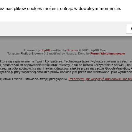
zez nas plików cookies możesz cofnąć w dowolnym momencie.
Informacja
Dostęp do tej części forum wymaga zalogowania się.
nie jesteś jeszcze zarejestrowany, kliknij
Tutaj
żeby przejść do formularza rejestrac
Powered by
phpBB
modified by
Przemo
© 2003 phpBB Group
Template
FIsilverBrown
v 0.2 modified by Nasedo. Done by
Forum Wielotematyczne
s, które są zapisywane na Twoim komputerze. Technologia ta jest wykorzystywana w celach
 dostarczać im odpowiednie treści oraz reklamy, a także ułatwia korzystanie z serwisu, n
rzez współpracujących z nami reklamodawców, a także przez narzędzie Google Analytics, 
ptyczne.pl przy włączonej obsłudze plików cookies jest przez nas traktowane, jako wyrażen
j chwili zmienić ustawienia swojej przeglądarki.
Przeczytaj, jak wyłączyć pliki cookie i nie ty