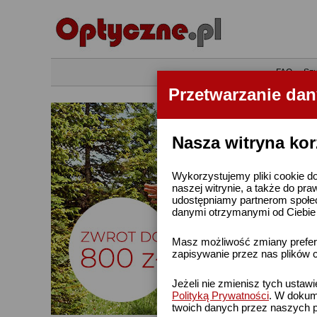
•
FAQ
•
Szu
Przetwarzanie da
Nasza witryna kor
Wykorzystujemy pliki cookie do
naszej witrynie, a także do pra
udostępniamy partnerom społe
danymi otrzymanymi od Ciebie l
Masz możliwość zmiany prefere
zapisywanie przez nas plików c
Jeżeli nie zmienisz tych ustaw
Polityką Prywatności
. W dokume
twoich danych przez naszych p