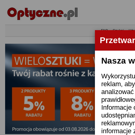
•
FAQ
•
Szukaj
•
Uży
Przetwa
Nasza wi
Wykorzystuj
reklam, aby
analizować 
prawidłoweg
Informacje 
udostępnia
reklamowym
informacje 