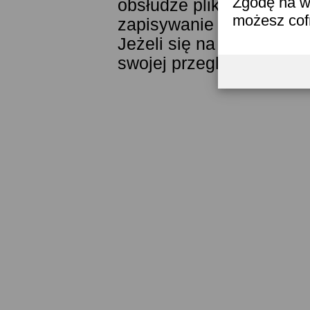
Zgodę na w
obsłudze plików cookies
możesz co
zapisywanie ich w pamięc
Jeżeli się na to nie zga
swojej przeglądarki.
Prze