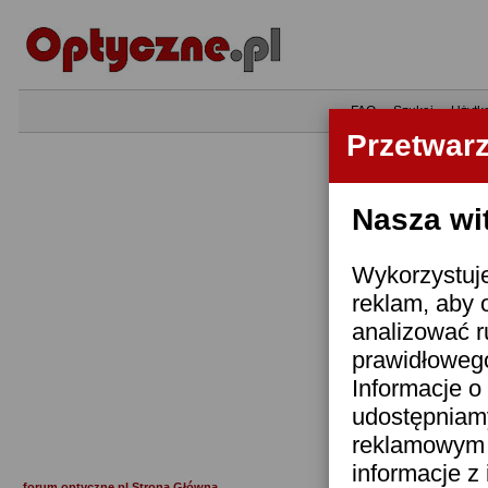
•
FAQ
•
Szukaj
•
Użytk
Przetwar
Nasza wi
Wykorzystuje
reklam, aby 
analizować r
prawidłowego
Informacje o 
udostępniam
reklamowym i
informacje z
forum.optyczne.pl Strona Główna