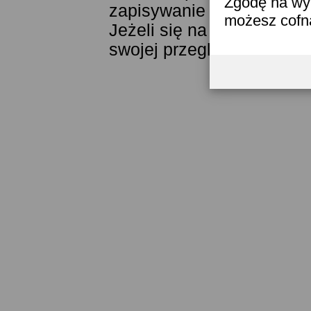
Zgodę na wyk
zapisywanie ich w pamięci
możesz cofn
Jeżeli się na to nie zgad
swojej przeglądarki.
Przec