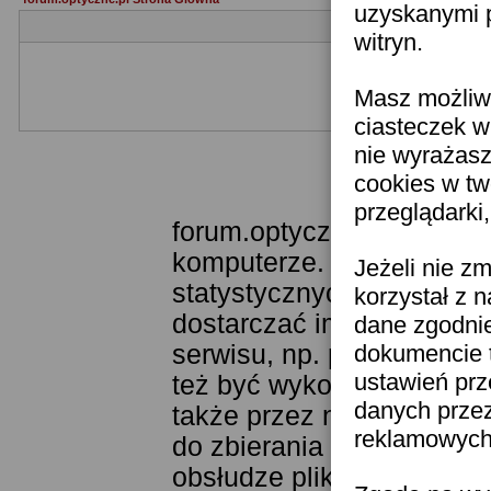
uzyskanymi p
witryn.
Masz możliwo
Jeżeli nie jesteś je
ciasteczek w
nie wyrażasz
cookies w tw
Templat
przeglądarki
forum.optyczne.pl wykorzy
komputerze. Technologia 
Jeżeli nie z
statystycznych. Pozwala 
korzystał z 
dostarczać im odpowiednie
dane zgodni
serwisu, np. poprzez fun
dokumencie t
ustawień prz
też być wykorzystywane 
danych prze
także przez narzędzie Goo
reklamowych 
do zbierania statystyk. K
obsłudze plików cookies j