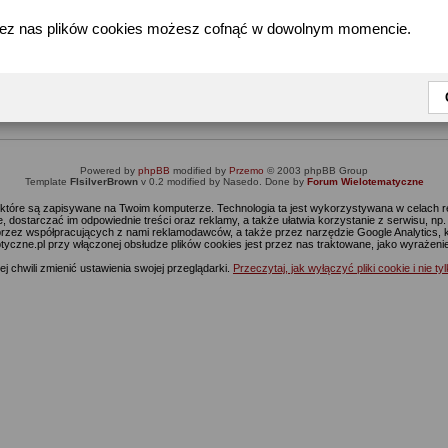
zez nas plików cookies możesz cofnąć w dowolnym momencie.
Informacja
Dostęp do tej części forum wymaga zalogowania się.
nie jesteś jeszcze zarejestrowany, kliknij
Tutaj
żeby przejść do formularza rejestrac
Powered by
phpBB
modified by
Przemo
© 2003 phpBB Group
Template
FIsilverBrown
v 0.2 modified by Nasedo. Done by
Forum Wielotematyczne
s, które są zapisywane na Twoim komputerze. Technologia ta jest wykorzystywana w celach
 dostarczać im odpowiednie treści oraz reklamy, a także ułatwia korzystanie z serwisu, n
rzez współpracujących z nami reklamodawców, a także przez narzędzie Google Analytics, 
ptyczne.pl przy włączonej obsłudze plików cookies jest przez nas traktowane, jako wyrażen
j chwili zmienić ustawienia swojej przeglądarki.
Przeczytaj, jak wyłączyć pliki cookie i nie ty