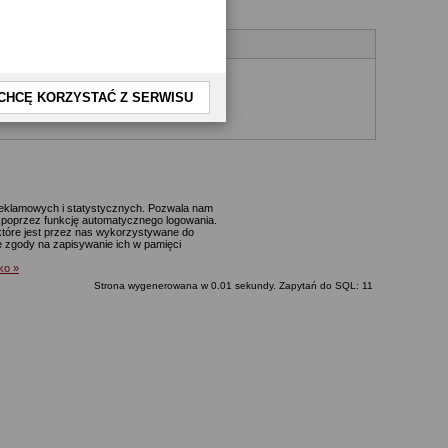
CHCĘ KORZYSTAĆ Z SERWISU
yjnego.
 reklamowych i statystycznych. Pozwala nam
p. poprzez funkcję automatycznego logowania.
które jest przez nas wykorzystywane do
ie zgody na zapisywanie ich w pamięci
lko »
Strona wygenerowana w 0.01 sekundy. Zapytań do SQL: 11