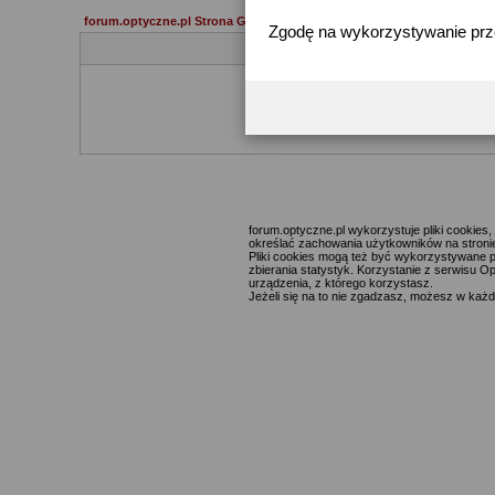
forum.optyczne.pl Strona Główna
Zgodę na wykorzystywanie pr
Jeżeli 
forum.optyczne.pl wykorzystuje pliki cookie
określać zachowania użytkowników na stronie,
Pliki cookies mogą też być wykorzystywane p
zbierania statystyk. Korzystanie z serwisu O
urządzenia, z którego korzystasz.
Jeżeli się na to nie zgadzasz, możesz w każde