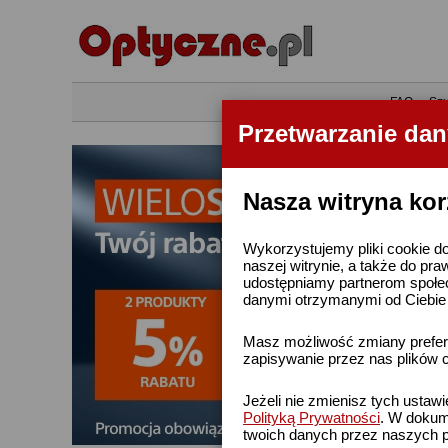
•
FAQ
•
Szu
Przetwarzanie da
Nasza witryna kor
Wykorzystujemy pliki cookie do
naszej witrynie, a także do pra
udostępniamy partnerom społe
danymi otrzymanymi od Ciebie l
Masz możliwość zmiany prefere
zapisywanie przez nas plików c
Jeżeli nie zmienisz tych ustaw
Polityką Prywatności
. W dokume
twoich danych przez naszych p