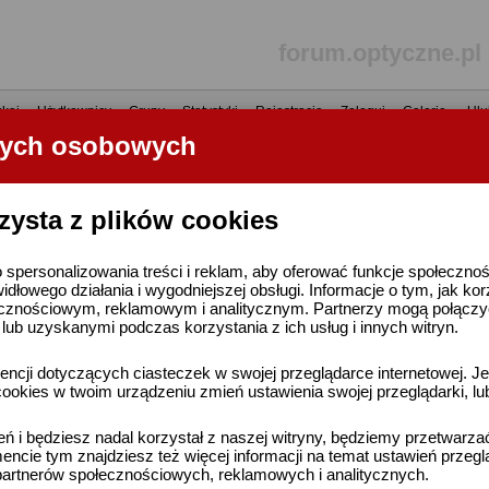
forum.optyczne.pl
kaj
•
Użytkownicy
•
Grupy
•
Statystyki
•
Rejestracja
•
Zaloguj
•
Galerie
•
Ulu
nych osobowych
----- R E K L A M A -----
zysta z plików cookies
 spersonalizowania treści i reklam, aby oferować funkcje społeczno
widłowego działania i wygodniejszej obsługi. Informacje o tym, jak ko
cznościowym, reklamowym i analitycznym. Partnerzy mogą połączyć 
ub uzyskanymi podczas korzystania z ich usług i innych witryn.
ncji dotyczących ciasteczek w swojej przeglądarce internetowej. Je
ookies w twoim urządzeniu zmień ustawienia swojej przeglądarki, lu
ień i będziesz nadal korzystał z naszej witryny, będziemy przetwarz
ncie tym znajdziesz też więcej informacji na temat ustawień przegl
artnerów społecznościowych, reklamowych i analitycznych.