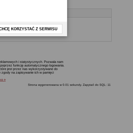
CHCĘ KORZYSTAĆ Z SERWISU
yjnego.
 reklamowych i statystycznych. Pozwala nam
p. poprzez funkcję automatycznego logowania.
które jest przez nas wykorzystywane do
ie zgody na zapisywanie ich w pamięci
lko »
Strona wygenerowana w 0.01 sekundy. Zapytań do SQL: 11