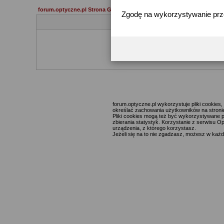
forum.optyczne.pl Strona Główna
Zgodę na wykorzystywanie pr
Jeżeli 
forum.optyczne.pl wykorzystuje pliki cookie
określać zachowania użytkowników na stronie,
Pliki cookies mogą też być wykorzystywane p
zbierania statystyk. Korzystanie z serwisu O
urządzenia, z którego korzystasz.
Jeżeli się na to nie zgadzasz, możesz w każde