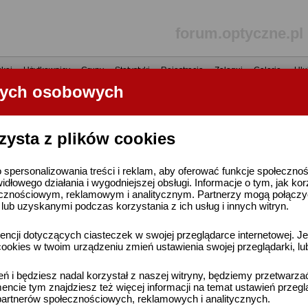
forum.optyczne.pl
kaj
•
Użytkownicy
•
Grupy
•
Statystyki
•
Rejestracja
•
Zaloguj
•
Galerie
•
Ulu
nych osobowych
----- R E K L A M A -----
zysta z plików cookies
 spersonalizowania treści i reklam, aby oferować funkcje społeczno
widłowego działania i wygodniejszej obsługi. Informacje o tym, jak ko
cznościowym, reklamowym i analitycznym. Partnerzy mogą połączyć 
ub uzyskanymi podczas korzystania z ich usług i innych witryn.
ncji dotyczących ciasteczek w swojej przeglądarce internetowej. Je
ookies w twoim urządzeniu zmień ustawienia swojej przeglądarki, lu
ień i będziesz nadal korzystał z naszej witryny, będziemy przetwarz
ncie tym znajdziesz też więcej informacji na temat ustawień przegl
artnerów społecznościowych, reklamowych i analitycznych.