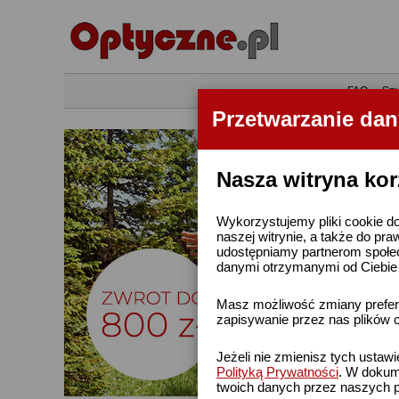
•
FAQ
•
Szu
Przetwarzanie da
Nasza witryna kor
Wykorzystujemy pliki cookie do
naszej witrynie, a także do pra
udostępniamy partnerom społe
danymi otrzymanymi od Ciebie l
Masz możliwość zmiany prefere
zapisywanie przez nas plików c
Jeżeli nie zmienisz tych ustaw
Polityką Prywatności
. W dokume
twoich danych przez naszych p