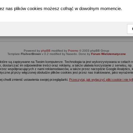
zez nas plików cookies możesz cofnąć w dowolnym momencie.
Informacja
Dostęp do tej części forum wymaga zalogowania się.
nie jesteś jeszcze zarejestrowany, kliknij
Tutaj
żeby przejść do formularza rejestrac
Powered by
phpBB
modified by
Przemo
© 2003 phpBB Group
Template
FIsilverBrown
v 0.2 modified by Nasedo. Done by
Forum Wielotematyczne
s, które są zapisywane na Twoim komputerze. Technologia ta jest wykorzystywana w celach
 dostarczać im odpowiednie treści oraz reklamy, a także ułatwia korzystanie z serwisu, n
rzez współpracujących z nami reklamodawców, a także przez narzędzie Google Analytics, 
ptyczne.pl przy włączonej obsłudze plików cookies jest przez nas traktowane, jako wyrażen
j chwili zmienić ustawienia swojej przeglądarki.
Przeczytaj, jak wyłączyć pliki cookie i nie ty