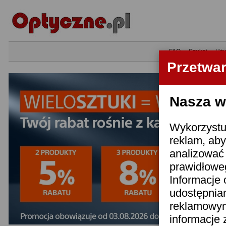
•
FAQ
•
Szukaj
•
Uży
Przetwa
Nasza wi
Wykorzystuj
reklam, aby
analizować 
prawidłoweg
Informacje 
udostępnia
reklamowym
informacje 