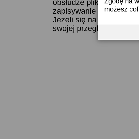
Zgodę na w
obsłudze plików cookies
możesz co
zapisywanie ich w pamięc
Jeżeli się na to nie zga
swojej przeglądarki.
Prze