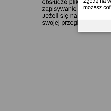
Zgodę na w
obsłudze plików cookies
możesz co
zapisywanie ich w pamięc
Jeżeli się na to nie zga
swojej przeglądarki.
Prze