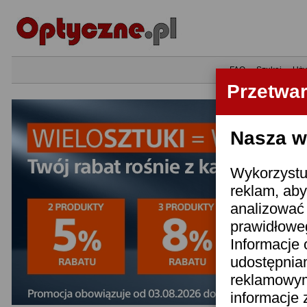
•
FAQ
•
Szukaj
•
Uży
Przetwa
Nasza wi
Wykorzystuj
reklam, aby
analizować 
prawidłoweg
Informacje 
udostępnia
reklamowym
informacje 