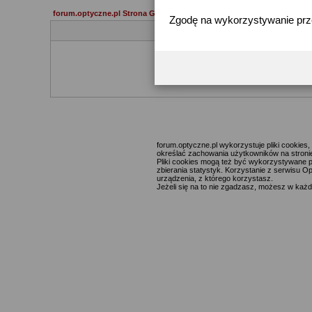
forum.optyczne.pl Strona Główna
Zgodę na wykorzystywanie pr
Jeżeli 
forum.optyczne.pl wykorzystuje pliki cookie
określać zachowania użytkowników na stronie,
Pliki cookies mogą też być wykorzystywane p
zbierania statystyk. Korzystanie z serwisu O
urządzenia, z którego korzystasz.
Jeżeli się na to nie zgadzasz, możesz w każde