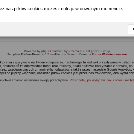
zez nas plików cookies możesz cofnąć w dowolnym momencie.
Informacja
Dostęp do tej części forum wymaga zalogowania się.
nie jesteś jeszcze zarejestrowany, kliknij
Tutaj
żeby przejść do formularza rejestrac
Powered by
phpBB
modified by
Przemo
© 2003 phpBB Group
Template
FIsilverBrown
v 0.2 modified by Nasedo. Done by
Forum Wielotematyczne
s, które są zapisywane na Twoim komputerze. Technologia ta jest wykorzystywana w celach
 dostarczać im odpowiednie treści oraz reklamy, a także ułatwia korzystanie z serwisu, n
rzez współpracujących z nami reklamodawców, a także przez narzędzie Google Analytics, 
ptyczne.pl przy włączonej obsłudze plików cookies jest przez nas traktowane, jako wyrażen
j chwili zmienić ustawienia swojej przeglądarki.
Przeczytaj, jak wyłączyć pliki cookie i nie ty