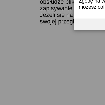
Zgodę na w
obsłudze plików cookies
możesz co
zapisywanie ich w pamięc
Jeżeli się na to nie zga
swojej przeglądarki.
Prze