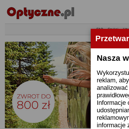
•
FAQ
•
Szukaj
•
Uży
Przetwa
Nasza wi
Wykorzystuj
reklam, aby
analizować 
prawidłoweg
Informacje 
udostępnia
reklamowym
informacje 