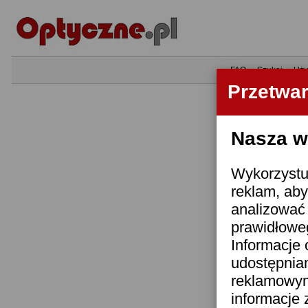
•
FAQ
•
Szukaj
•
Uży
Przetwa
Nasza wi
Wykorzystuj
reklam, aby
analizować 
prawidłoweg
Informacje 
udostępnia
reklamowym
informacje 