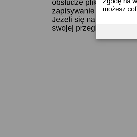
Zgodę na w
obsłudze plików cookies
możesz co
zapisywanie ich w pamięc
Jeżeli się na to nie zga
swojej przeglądarki.
Prze