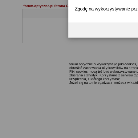
forum.optyczne.pl Strona Główna
Zgodę na wykorzystywanie pr
Jeżeli 
forum.optyczne.pl wykorzystuje pliki cookie
określać zachowania użytkowników na stronie,
Pliki cookies mogą też być wykorzystywane p
zbierania statystyk. Korzystanie z serwisu O
urządzenia, z którego korzystasz.
Jeżeli się na to nie zgadzasz, możesz w każde