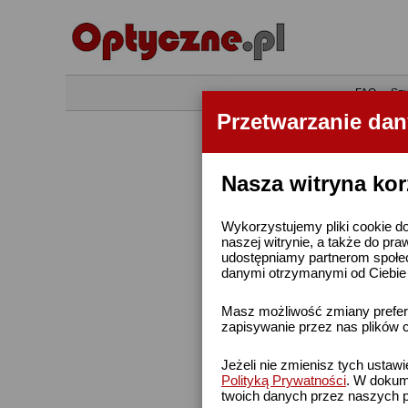
•
FAQ
•
Szu
Przetwarzanie da
Nasza witryna kor
Wykorzystujemy pliki cookie do
naszej witrynie, a także do pra
udostępniamy partnerom społe
danymi otrzymanymi od Ciebie l
Masz możliwość zmiany prefere
zapisywanie przez nas plików c
Jeżeli nie zmienisz tych ustaw
Polityką Prywatności
. W dokume
twoich danych przez naszych p