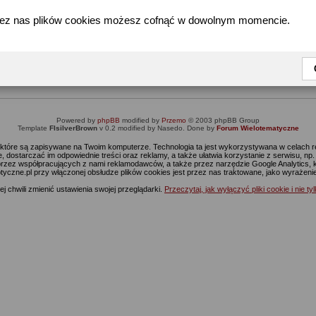
zez nas plików cookies możesz cofnąć w dowolnym momencie.
Informacja
Dostęp do tej części forum wymaga zalogowania się.
nie jesteś jeszcze zarejestrowany, kliknij
Tutaj
żeby przejść do formularza rejestrac
Powered by
phpBB
modified by
Przemo
© 2003 phpBB Group
Template
FIsilverBrown
v 0.2 modified by Nasedo. Done by
Forum Wielotematyczne
s, które są zapisywane na Twoim komputerze. Technologia ta jest wykorzystywana w celach
 dostarczać im odpowiednie treści oraz reklamy, a także ułatwia korzystanie z serwisu, n
rzez współpracujących z nami reklamodawców, a także przez narzędzie Google Analytics, 
ptyczne.pl przy włączonej obsłudze plików cookies jest przez nas traktowane, jako wyrażen
j chwili zmienić ustawienia swojej przeglądarki.
Przeczytaj, jak wyłączyć pliki cookie i nie ty