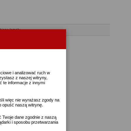
bione tematy
ściowe i analizować ruch w
rzystasz z naszej witryny,
te informacje z innymi
śli więc nie wyrażasz zgody na
b opuść naszą witrynę.
ać Twoje dane zgodnie z naszą
ądarki i sposobu przetwarzania