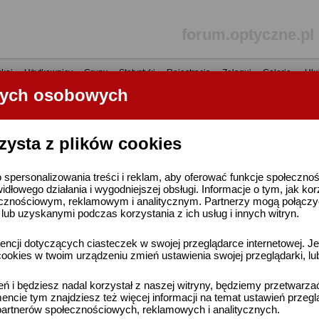
forum.optyczne.pl
kaj
•
Użytkownicy
•
Grupy
•
Statystyki
•
Rejestracja
•
Zaloguj
•
Galerie
•
Ulu
nych osobowych
----- R E K L A M A -----
zysta z plików cookies
 spersonalizowania treści i reklam, aby oferować funkcje społeczno
widłowego działania i wygodniejszej obsługi. Informacje o tym, jak ko
cznościowym, reklamowym i analitycznym. Partnerzy mogą połączyć 
ub uzyskanymi podczas korzystania z ich usług i innych witryn.
ncji dotyczących ciasteczek w swojej przeglądarce internetowej. Je
ookies w twoim urządzeniu zmień ustawienia swojej przeglądarki, lu
ień i będziesz nadal korzystał z naszej witryny, będziemy przetwarz
ncie tym znajdziesz też więcej informacji na temat ustawień przegl
artnerów społecznościowych, reklamowych i analitycznych.