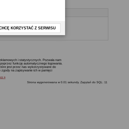
CHCĘ KORZYSTAĆ Z SERWISU
yjnego.
 reklamowych i statystycznych. Pozwala nam
p. poprzez funkcję automatycznego logowania.
które jest przez nas wykorzystywane do
ie zgody na zapisywanie ich w pamięci
lko »
Strona wygenerowana w 0.01 sekundy. Zapytań do SQL: 11