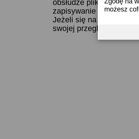
Zgodę na w
obsłudze plików cookies
możesz co
zapisywanie ich w pamięc
Jeżeli się na to nie zga
swojej przeglądarki.
Prze