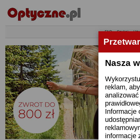
•
FAQ
•
Szukaj
•
Uży
Przetwa
Nasza wi
Wykorzystuj
reklam, aby
analizować 
prawidłoweg
Informacje 
udostępnia
reklamowym
informacje 