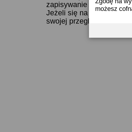
Zgodę na wyk
zapisywanie ich w pamięci
możesz cofn
Jeżeli się na to nie zgad
swojej przeglądarki.
Przec