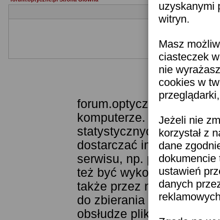
uzyskanymi p
witryn.
Masz możliwo
Jeżeli nie jesteś je
ciasteczek w
nie wyrażasz
cookies w tw
Templat
przeglądarki
forum.optyczne.pl wykorzy
komputerze. Technologia 
Jeżeli nie z
statystycznych. Pozwala 
korzystał z 
dostarczać im odpowiednie
dane zgodni
serwisu, np. poprzez fun
dokumencie t
ustawień prz
też być wykorzystywane 
danych prze
także przez narzędzie Goo
reklamowych 
do zbierania statystyk. K
obsłudze plików cookies j