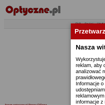
•
FAQ
•
Szukaj
•
Użytk
Przetwar
Nasza wi
Wykorzystuje
reklam, aby 
analizować r
prawidłowego
Informacje o 
udostępniam
reklamowym i
informacje z
forum.optyczne.pl Strona Główna