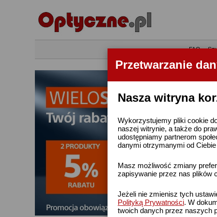
•
FAQ
•
Szu
Przetwarzanie da
Nasza witryna kor
Wykorzystujemy pliki cookie do
naszej witrynie, a także do pra
udostępniamy partnerom społe
danymi otrzymanymi od Ciebie l
Masz możliwość zmiany prefere
zapisywanie przez nas plików c
Jeżeli nie zmienisz tych ustaw
Polityką Prywatności
. W dokume
twoich danych przez naszych p