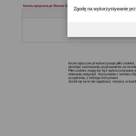
forum.optyczne.pl Strona Główna
Zgodę na wykorzystywanie pr
Jeżeli 
forum.optyczne.pl wykorzystuje pliki cookie
określać zachowania użytkowników na stronie,
Pliki cookies mogą też być wykorzystywane p
zbierania statystyk. Korzystanie z serwisu O
urządzenia, z którego korzystasz.
Jeżeli się na to nie zgadzasz, możesz w każde