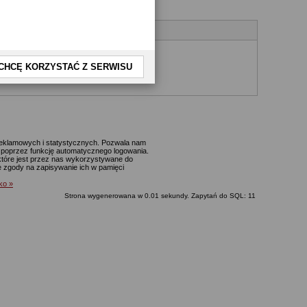
CHCĘ KORZYSTAĆ Z SERWISU
yjnego.
 reklamowych i statystycznych. Pozwala nam
p. poprzez funkcję automatycznego logowania.
które jest przez nas wykorzystywane do
ie zgody na zapisywanie ich w pamięci
lko »
Strona wygenerowana w 0.01 sekundy. Zapytań do SQL: 11