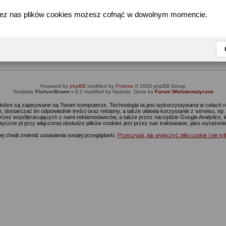
zez nas plików cookies możesz cofnąć w dowolnym momencie.
Informacja
Dostęp do tej części forum wymaga zalogowania się.
nie jesteś jeszcze zarejestrowany, kliknij
Tutaj
żeby przejść do formularza rejestrac
Powered by
phpBB
modified by
Przemo
© 2003 phpBB Group
Template
FIsilverBrown
v 0.2 modified by Nasedo. Done by
Forum Wielotematyczne
s, które są zapisywane na Twoim komputerze. Technologia ta jest wykorzystywana w celach
 dostarczać im odpowiednie treści oraz reklamy, a także ułatwia korzystanie z serwisu, n
rzez współpracujących z nami reklamodawców, a także przez narzędzie Google Analytics, 
ptyczne.pl przy włączonej obsłudze plików cookies jest przez nas traktowane, jako wyrażen
j chwili zmienić ustawienia swojej przeglądarki.
Przeczytaj, jak wyłączyć pliki cookie i nie ty