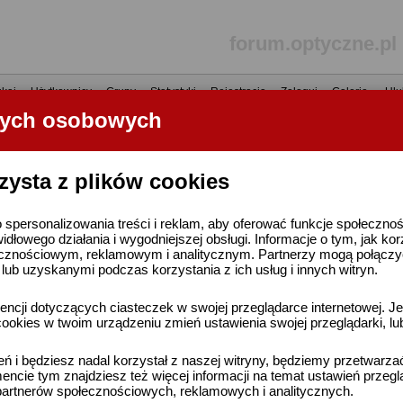
forum.optyczne.pl
kaj
•
Użytkownicy
•
Grupy
•
Statystyki
•
Rejestracja
•
Zaloguj
•
Galerie
•
Ulu
nych osobowych
----- R E K L A M A -----
zysta z plików cookies
 spersonalizowania treści i reklam, aby oferować funkcje społeczno
widłowego działania i wygodniejszej obsługi. Informacje o tym, jak ko
cznościowym, reklamowym i analitycznym. Partnerzy mogą połączyć 
ub uzyskanymi podczas korzystania z ich usług i innych witryn.
ncji dotyczących ciasteczek w swojej przeglądarce internetowej. Je
ookies w twoim urządzeniu zmień ustawienia swojej przeglądarki, lu
ień i będziesz nadal korzystał z naszej witryny, będziemy przetwarz
ncie tym znajdziesz też więcej informacji na temat ustawień przegl
artnerów społecznościowych, reklamowych i analitycznych.